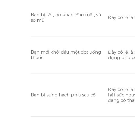
Bạn bị sốt, ho khan, đau mắt, và
Đây có lẽ là
sổ mũi
Bạn mới khởi đầu một đợt uống
Đây có lẽ là
thuốc
dụng phụ củ
Đây có lẽ l
Bạn bị sưng hạch phía sau cổ
hết sức ngu
đang có thai