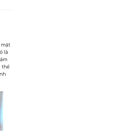
n mặt
ó là
nám
 thể
anh