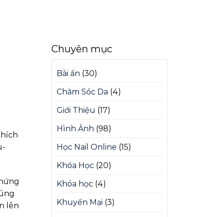
Chuyên mục
Bài ẩn
(30)
Chăm Sóc Da
(4)
Giới Thiệu
(17)
Hình Ảnh
(98)
thích
u-
Học Nail Online
(15)
Khóa Học
(20)
chứng
Khóa học
(4)
húng
Khuyến Mại
(3)
n lên