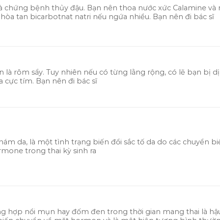
là chứng bệnh thủy đậu. Bạn nên thoa nước xức Calamine v
hòa tan bicarbotnat natri nếu ngứa nhiều. Bạn nên đi bác sĩ
 là rôm sẩy. Tuy nhiên nếu có từng lằng rộng, có lẽ bạn bị d
ia cực tím. Bạn nên đi bác sĩ
 nám da, là một tình trạng biến đổi sắc tố da do các chuyển b
mone trong thai kỳ sinh ra
ng hợp nổi mụn hay đốm đen trong thời gian mang thai là hậ