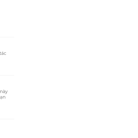
tác
 này
bạn