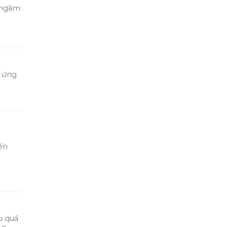
à ngâm
ị ứng
iến
u quả