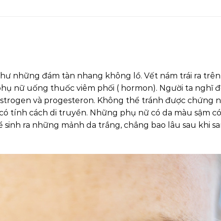
như những đám tàn nhang không lồ. Vết nám trái ra trê
g phụ nữ uống thuốc viêm phối ( hormon). Người ta nghĩ đ
h estrogen và progesteron. Không thể tránh được chứng 
có tính cách di truyền. Những phụ nữ có da màu sậm có
ể sinh ra những mảnh da trắng, chẳng bao lâu sau khi s