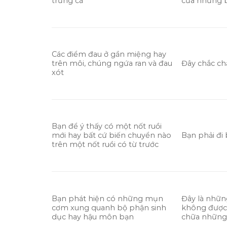
trứng cá
của những b
Các điểm đau ở gần miệng hay
trên môi, chúng ngứa ran và đau
Đây chắc ch
xót
Bạn để ý thấy có một nốt ruồi
mới hay bất cứ biến chuyển nào
Bạn phải đi 
trên một nốt ruồi có từ trước
Bạn phát hiện có những mụn
Đây là nhữn
cơm xung quanh bộ phận sinh
không được c
dục hay hậu môn bạn
chữa những 