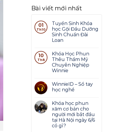
Bài viết mới nhất
Tuyển Sinh Khóa
01
học Gội Đầu Dưỡng
Th10
Sinh Chuẩn Đài
Loan
Khóa Học Phun
10
Thêu Thẩm Mỹ
Th8
Chuyên Nghiệp
Winnie
WinnieID – Sổ tay
học nghề
Khóa học phun
xăm cơ bản cho
người mới bắt đầu
tại Hà Nội ngày 6/6
có gì?