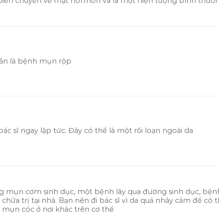
iến chuyển về mặt hormon và là một hiện tượng bình thườ
ắn là bệnh mụn rộp
bác sĩ ngay lập tức. Đây có thể là một rối loạn ngoài da
g mụn cơm sinh dục, một bệnh lây qua đường sinh dục, bện
hữa trị tại nhà. Bạn nên đi bác sĩ vì da quá nhảy cảm để có 
mụn cóc ở nơi khác trên cơ thể