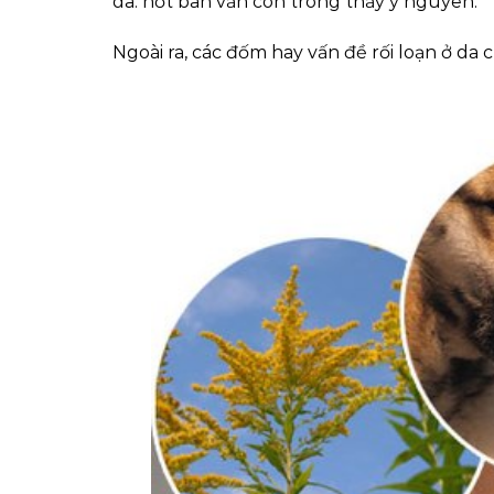
da: nốt ban vẫn còn trông thấy y nguyên.
Ngoài ra, các đốm hay vấn đề rối loạn ở d