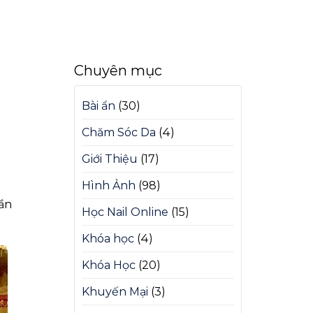
Chuyên mục
Bài ẩn
(30)
Chăm Sóc Da
(4)
Giới Thiệu
(17)
Hình Ảnh
(98)
lần
Học Nail Online
(15)
Khóa học
(4)
Khóa Học
(20)
Khuyến Mại
(3)