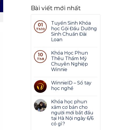
Bài viết mới nhất
Tuyển Sinh Khóa
01
học Gội Đầu Dưỡng
Th10
Sinh Chuẩn Đài
Loan
Khóa Học Phun
10
Thêu Thẩm Mỹ
Th8
Chuyên Nghiệp
Winnie
WinnieID – Sổ tay
học nghề
Khóa học phun
xăm cơ bản cho
người mới bắt đầu
tại Hà Nội ngày 6/6
có gì?