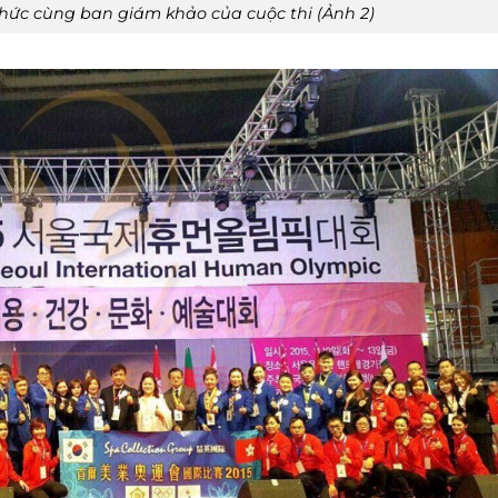
hức cùng ban giám khảo của cuộc thi (Ảnh 2)