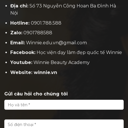
Địa chỉ:
Số 73 Nguyễn Công Hoan Ba Đình Hà
Nội
Hotline:
0901.788.588
Zalo:
0901788588
Email:
Winnie.edu.vn@gmail.com
Facebook:
H
ọc viện dạy làm đẹp quốc tế Winnie
Youtube:
Winnie Beauty Academy
Website: winnie.vn
Gửi câu hỏi cho chúng tôi