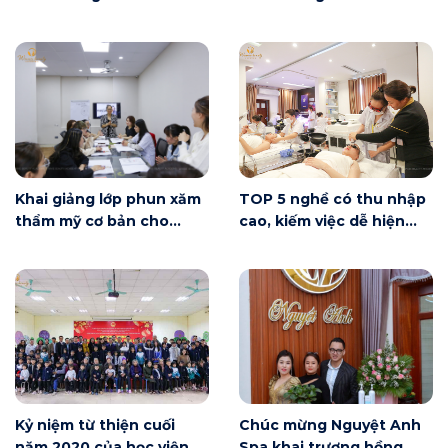
Đài Loan
đầu tại Hà Nội ngày 6/6
có gì?
Khai giảng lớp phun xăm
TOP 5 nghề có thu nhập
thẩm mỹ cơ bản cho
cao, kiếm việc dễ hiện
người mới bắt đầu tại Hà
nay
Nội
Kỷ niệm từ thiện cuối
Chúc mừng Nguyệt Anh
năm 2020 của học viện
Spa khai trương hồng