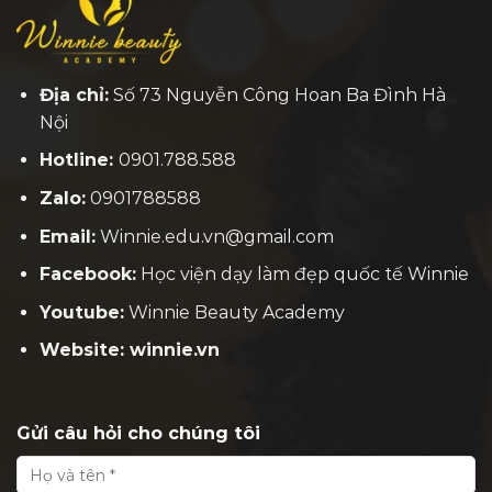
Địa chỉ:
Số 73 Nguyễn Công Hoan Ba Đình Hà
Nội
Hotline:
0901.788.588
Zalo:
0901788588
Email:
Winnie.edu.vn@gmail.com
Facebook:
H
ọc viện dạy làm đẹp quốc tế Winnie
Youtube:
Winnie Beauty Academy
Website: winnie.vn
Gửi câu hỏi cho chúng tôi