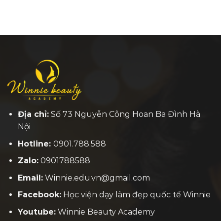
Địa chỉ:
Số 73 Nguyễn Công Hoan Ba Đình Hà
Nội
Hotline:
0901.788.588
Zalo:
0901788588
Email:
Winnie.edu.vn@gmail.com
Facebook:
H
ọc viện dạy làm đẹp quốc tế Winnie
Youtube:
Winnie Beauty Academy