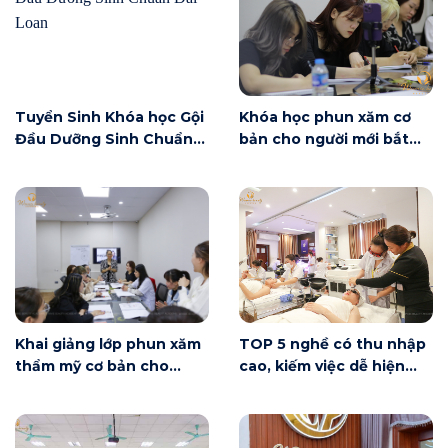
Tuyển Sinh Khóa học Gội
Khóa học phun xăm cơ
Đầu Dưỡng Sinh Chuẩn
bản cho người mới bắt
Đài Loan
đầu tại Hà Nội ngày 6/6
có gì?
Khai giảng lớp phun xăm
TOP 5 nghề có thu nhập
thẩm mỹ cơ bản cho
cao, kiếm việc dễ hiện
người mới bắt đầu tại Hà
nay
Nội