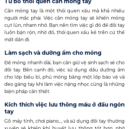
Từ bỏ thói quen cắn móng tay
Cắn móng tay là một thói quen xấu mà khá nhiều
người mắc phải. Việc cắn móng tay sẽ khiến móng
cụt lủn, nham nhở. Bạn nên tìm việc gì đó để đôi tay
luôn bận rộn, nhờ đó, thói quen xấu kể trên cứ thế
mất dần đi.
Làm sạch và dưỡng ẩm cho móng
Để móng nhanh dài, bạn cần giữ vệ sinh sạch sẽ cho
đôi tay. Bên cạnh đó, việc sử dụng dầu dưỡng ẩm
cho lớp biểu bì, phủ móng bằng một lớp bảo vệ và
đeo găng tay khi làm việc nặng nhọc cũng là những
biện pháp cần thiết.
Kích thích việc lưu thông máu ở đầu ngón
tay
Gõ máy tính, chơi piano,.., và sử dụng đôi tay thường
xuyên sẽ khiến khí huyết lưu thông tốt hơn, nhờ