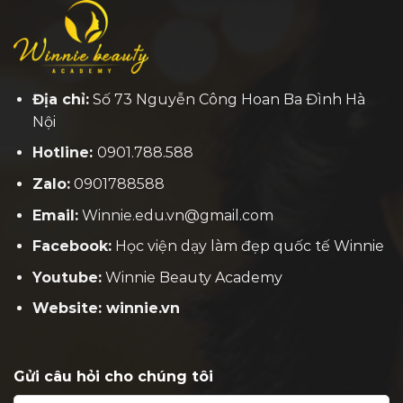
Địa chỉ:
Số 73 Nguyễn Công Hoan Ba Đình Hà
Nội
Hotline:
0901.788.588
Zalo:
0901788588
Email:
Winnie.edu.vn@gmail.com
Facebook:
H
ọc viện dạy làm đẹp quốc tế Winnie
Youtube:
Winnie Beauty Academy
Website: winnie.vn
Gửi câu hỏi cho chúng tôi