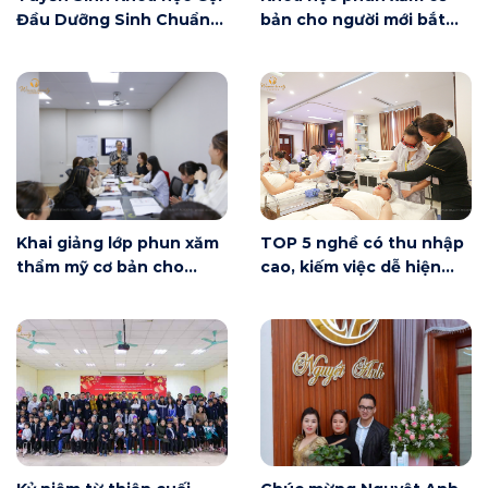
Đầu Dưỡng Sinh Chuẩn
bản cho người mới bắt
Đài Loan
đầu tại Hà Nội ngày 6/6
có gì?
Khai giảng lớp phun xăm
TOP 5 nghề có thu nhập
thẩm mỹ cơ bản cho
cao, kiếm việc dễ hiện
người mới bắt đầu tại Hà
nay
Nội