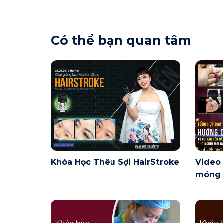
Có thể bạn quan tâm
Khóa Học Thêu Sợi HairStroke
Video
móng o
nâng 
người 