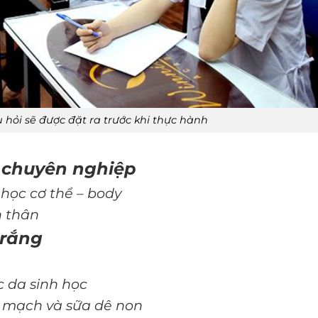
u hỏi sẽ được đặt ra trước khi thực hành
 chuyên nghiệp
 học cơ thể – body
n thân
trắng
c da sinh học
n mạch và sữa dê non