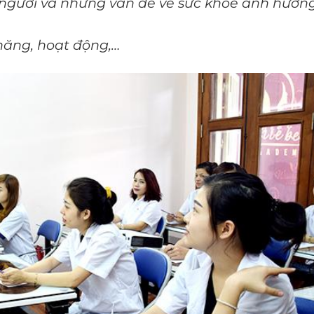
on người và những vấn đề về sức khỏe ảnh hưởn
 năng, hoạt động,…