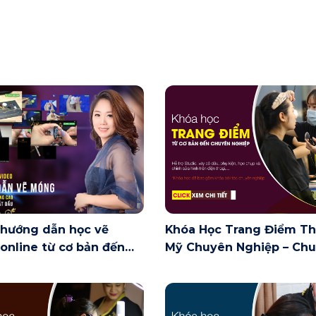
 hướng dẫn học vẽ
Khóa Học Trang Điểm T
nline từ cơ bản đến
Mỹ Chuyên Nghiệp – Ch
cao miễn phí dành cho
Ngành Trang Điểm Thẩ
mới bắt đầu