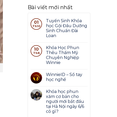
Bài viết mới nhất
Tuyển Sinh Khóa
01
học Gội Đầu Dưỡng
Th10
Sinh Chuẩn Đài
Loan
Khóa Học Phun
10
Thêu Thẩm Mỹ
Th8
Chuyên Nghiệp
Winnie
WinnieID – Sổ tay
học nghề
Khóa học phun
xăm cơ bản cho
người mới bắt đầu
tại Hà Nội ngày 6/6
có gì?