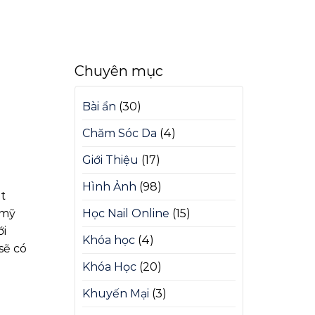
Chuyên mục
Bài ẩn
(30)
Chăm Sóc Da
(4)
Giới Thiệu
(17)
Hình Ảnh
(98)
t
 mỹ
Học Nail Online
(15)
ới
Khóa học
(4)
sẽ có
Khóa Học
(20)
Khuyến Mại
(3)