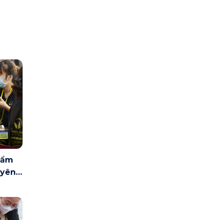
hẩm
uyên
m Mỹ