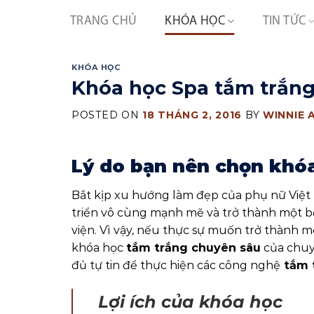
Skip
TRANG CHỦ
KHÓA HỌC
TIN TỨC
to
content
KHÓA HỌC
Khóa học Spa tắm trắn
POSTED ON
18 THÁNG 2, 2016
BY
WINNIE 
Lý do bạn nên chọn khó
Bắt kịp xu hướng làm đẹp của phụ nữ Việt N
triển vô cùng mạnh mẽ và trở thành một b
viện. Vì vậy, nếu thực sự muốn trở thành
khóa học
tắm trắng chuyên sâu
của chuyê
đủ tự tin để thực hiện các công nghệ
tắm 
Lợi ích của khóa học