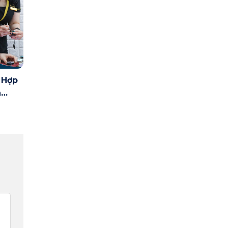
 Hợp
n
uật