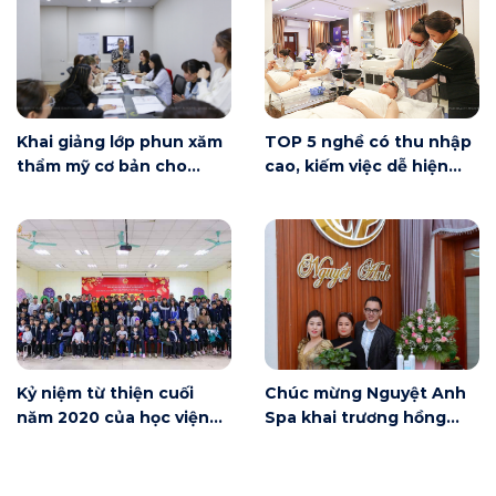
Khai giảng lớp phun xăm
TOP 5 nghề có thu nhập
thẩm mỹ cơ bản cho
cao, kiếm việc dễ hiện
người mới bắt đầu tại Hà
nay
Nội
Kỷ niệm từ thiện cuối
Chúc mừng Nguyệt Anh
năm 2020 của học viện
Spa khai trương hồng
Winnie
phát