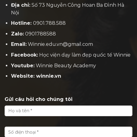
Địa chỉ:
Số 73 Nguyễn Công Hoan Ba Đình Hà
Nội
Hotline:
0901.788.588
Zalo:
0901788588
Email:
Winnie.edu.vn@gmail.com
Facebook:
H
ọc viện dạy làm đẹp quốc tế Winnie
Youtube:
Winnie Beauty Academy
Website: winnie.vn
Gửi câu hỏi cho chúng tôi