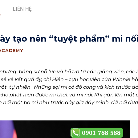
LIÊN HỆ
gày tạo nên “tuyệt phẩm” mi nố
 ACADEMY
nhưng bằng sự nỗ lực và hỗ trợ từ các giảng viên, các
sẻ về kết quả ấy, chị Hiền – cựu học viên của Winnie h
t tự nhiên . Những sợi mi có độ cong và kích thước dà
hó phát hiện được mi thật và mi nối. Khi găn lên mắt 
n nối một bộ mi như trước đây giờ đây mình đã nối đượ