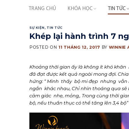
Skip
TRANG CHỦ
KHÓA HỌC
TIN TỨC
to
content
SỰ KIỆN
,
TIN TỨC
Khép lại hành trình 7 n
POSTED ON
11 THÁNG 12, 2017
BY
WINNIE
Khoảng thời gian ấy là không ít khó khăn 
đã đạt được kết quả ngoài mong đợi. Chia 
hứng: “ Mình thấy bộ mi đẹp nhưng vẫn rấ
ngắn khác nhau, Chỉ nhìn thoáng qua sẽ k
cảm giác nhẹ, mỏng,. Trong cùng thời gia
bộ, nếu thuần thục có thể tăng lên 3,4 bộ”