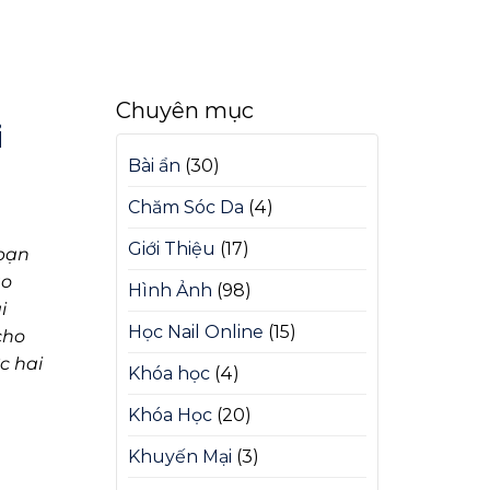
Chuyên mục
i
Bài ẩn
(30)
Chăm Sóc Da
(4)
Giới Thiệu
(17)
 bạn
ào
Hình Ảnh
(98)
i
Học Nail Online
(15)
cho
c hai
Khóa học
(4)
Khóa Học
(20)
Khuyến Mại
(3)