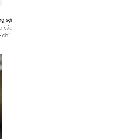
g sợi
p các
 chỉ