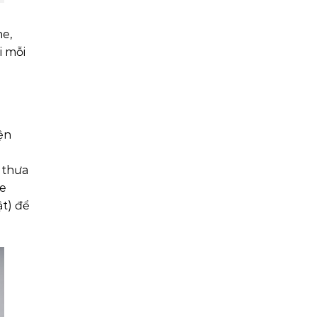
ne,
i mỗi
ện
 thưa
me
ật) để