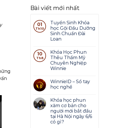
Bài viết mới nhất
Tuyển Sinh Khóa
01
y
học Gội Đầu Dưỡng
Th10
Sinh Chuẩn Đài
Loan
Khóa Học Phun
10
Thêu Thẩm Mỹ
Th8
Chuyên Nghiệp
Winnie
những
vấn
WinnieID – Sổ tay
học nghề
Khóa học phun
xăm cơ bản cho
người mới bắt đầu
tại Hà Nội ngày 6/6
có gì?