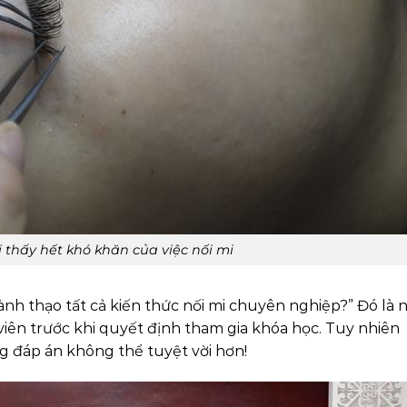
 thấy hết khó khăn của việc nối mi
ành thạo tất cả kiến thức nối mi chuyên nghiệp?” Đó là
c viên trước khi quyết định tham gia khóa học. Tuy nhiên
g đáp án không thể tuyệt vời hơn!