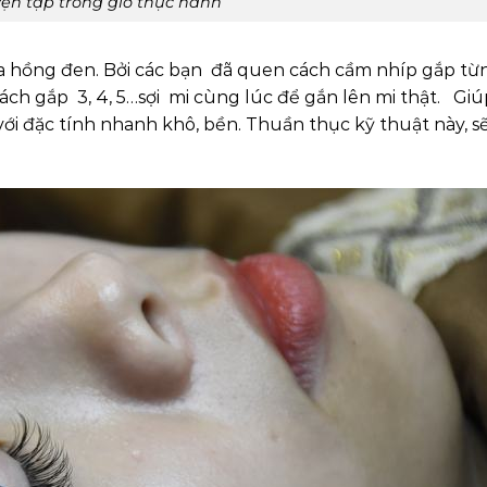
ện tập trong giờ thực hành
a hồng đen. Bởi các bạn đã quen cách cầm nhíp gắp từn
ách gắp 3, 4, 5…sợi mi cùng lúc để gắn lên mi thật. Giú
ới đặc tính nhanh khô, bền. Thuần thục kỹ thuật này, sẽ