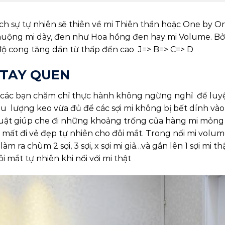
ch sự tự nhiên sẽ thiên về mi Thiên thần hoặc One by O
huộng mi dày, đen như Hoa hồng đen hay mi Volume. Bở
độ cong tăng dần từ thấp đến cao J=> B=> C=> D
 TAY QUEN
, các bạn chăm chỉ thực hành không ngừng nghỉ để luy
ầu lượng keo vừa đủ để các sợi mi không bị bết dính vào
thuật giúp che đi những khoảng trống của hàng mi mỏng
mất đi vẻ đẹp tự nhiên cho đôi mắt. Trong nối mi volu
ra chùm 2 sợi, 3 sợi, x sợi mi giả…và gắn lên 1 sợi mi th
 mắt tự nhiên khi nối với mi thật