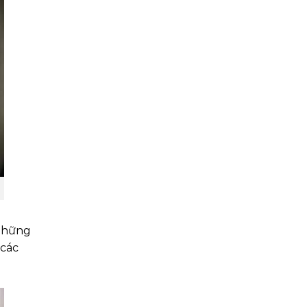
 những
 các