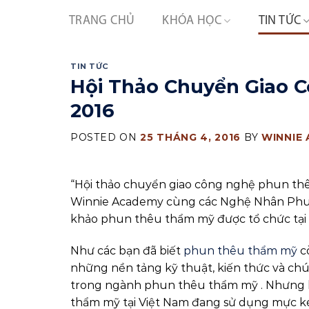
Skip
TRANG CHỦ
KHÓA HỌC
TIN TỨC
to
content
TIN TỨC
Hội Thảo Chuyển Giao 
2016
POSTED ON
25 THÁNG 4, 2016
BY
WINNIE
“Hội thảo chuyển giao công nghệ phun th
Winnie Academy cùng các Nghệ Nhân Phun
khảo phun thêu thẩm mỹ được tổ chức tại
Như các bạn đã biết
phun thêu thẩm mỹ
c
những nền tảng kỹ thuật, kiến thức và ch
trong ngành phun thêu thẩm mỹ . Nhưng h
thẩm mỹ tại Việt Nam đang sử dụng mực kém