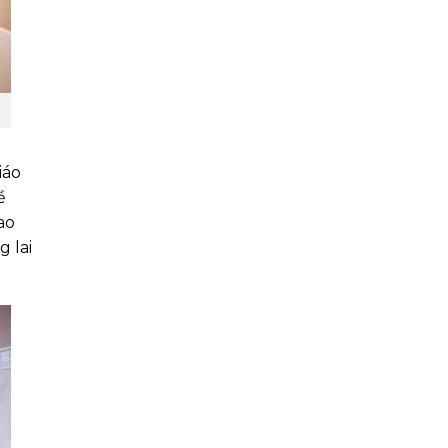
iáo
ề
ao
 lai