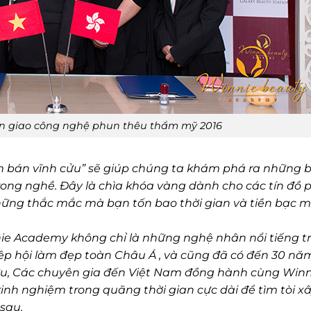
ển giao công nghệ phun thêu thẩm mỹ 2016
 bán vĩnh cửu” sẽ giúp chúng ta khám phá ra những b
ong nghề. Đây là chìa khóa vàng dành cho các tín đồ 
ững thắc mắc mà bạn tốn bao thời gian và tiền bạc 
ie Academy không chỉ là những nghệ nhân nổi tiếng t
p hội làm đẹp toàn Châu Á , và cũng đã có đến 30 nă
ửu, Các chuyên gia đến Việt Nam đồng hành cùng Winn
 nghiệm trong quãng thời gian cực dài để tìm tòi x
sau.