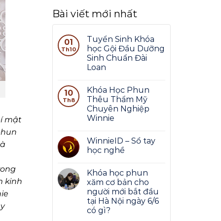
Bài viết mới nhất
Tuyển Sinh Khóa
01
học Gội Đầu Dưỡng
Th10
Sinh Chuẩn Đài
Loan
Khóa Học Phun
10
Thêu Thẩm Mỹ
Th8
Chuyên Nghiệp
Winnie
í mật
phun
WinnieID – Sổ tay
mà
học nghề
rong
Khóa học phun
m kinh
xăm cơ bản cho
người mới bắt đầu
ie
tại Hà Nội ngày 6/6
ây
có gì?