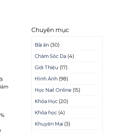
Chuyên mục
Bài ẩn
(30)
Chăm Sóc Da
(4)
Giới Thiệu
(17)
Hình Ảnh
(98)
ởi
giám
Học Nail Online
(15)
Khóa Học
(20)
Khóa học
(4)
0%
u
Khuyến Mại
(3)
n