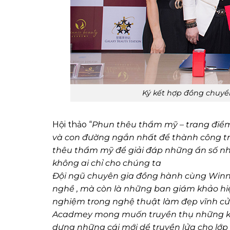
Ký kết hợp đồng chuy
Hội thảo “
Phun thêu thẩm mỹ – trang điểm
và con đường ngắn nhất để thành công tr
thêu thẩm mỹ để giải đáp những ẩn số nh
không ai chỉ cho chúng ta
Đội ngũ chuyên gia đồng hành cùng Winn
nghề , mà còn là những ban giám khảo hiệ
nghiệm trong nghệ thuật làm đẹp vĩnh c
Acadmey mong muốn truyền thụ những kinh
dựng những cái mới dể truyền lửa cho lớp 