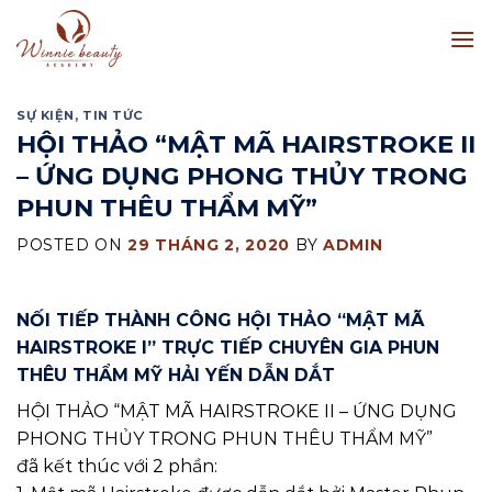
Skip
to
content
SỰ KIỆN
,
TIN TỨC
HỘI THẢO “MẬT MÃ HAIRSTROKE II
– ỨNG DỤNG PHONG THỦY TRONG
PHUN THÊU THẨM MỸ”
POSTED ON
29 THÁNG 2, 2020
BY
ADMIN
NỐI TIẾP THÀNH CÔNG HỘI THẢO “MẬT MÃ
HAIRSTROKE I” TRỰC TIẾP CHUYÊN GIA PHUN
THÊU THẨM MỸ HẢI YẾN DẪN DẮT
HỘI THẢO “MẬT MÃ HAIRSTROKE II – ỨNG DỤNG
PHONG THỦY TRONG PHUN THÊU THẨM MỸ”
đã kết thúc với 2 phần: