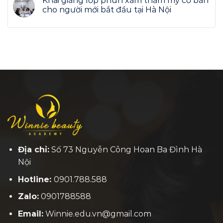
Khai giảng lớp phun xăm thẩm mỹ cơ bản
cho người mới bắt đầu tại Hà Nội
Địa chỉ:
Số 73 Nguyễn Công Hoan Ba Đình Hà
Nội
Hotline:
0901.788.588
Zalo:
0901788588
Email:
Winnie.edu.vn@gmail.com