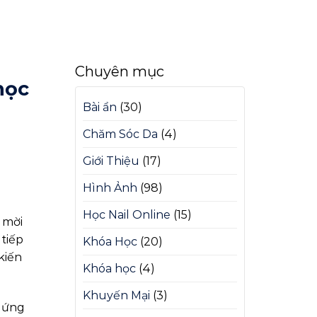
Chuyên mục
học
Bài ẩn
(30)
Chăm Sóc Da
(4)
Giới Thiệu
(17)
Hình Ảnh
(98)
Học Nail Online
(15)
h mời
 tiếp
Khóa Học
(20)
kiến
Khóa học
(4)
Khuyến Mại
(3)
, ứng