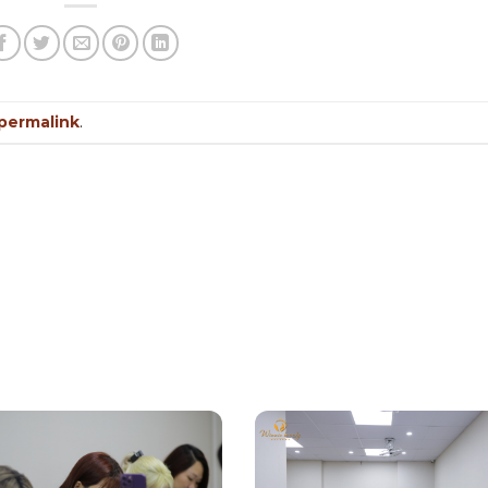
permalink
.