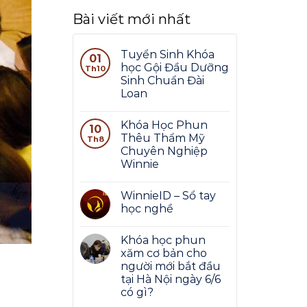
Bài viết mới nhất
Tuyển Sinh Khóa
01
học Gội Đầu Dưỡng
Th10
Sinh Chuẩn Đài
Loan
Khóa Học Phun
10
Thêu Thẩm Mỹ
Th8
Chuyên Nghiệp
Winnie
WinnieID – Sổ tay
học nghề
Khóa học phun
xăm cơ bản cho
người mới bắt đầu
tại Hà Nội ngày 6/6
có gì?