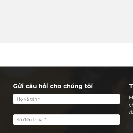
Gửi câu hỏi cho chúng tôi
T
M
c
đ