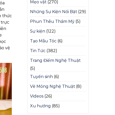
Mẹo vặt
(270)
xóa
vẫn
Những Sự Kiện Nổi Bật
(29)
n thức
Phun Thêu Thẩm Mỹ
(5)
 trực
iên
Sự kiện
(122)
e
Tạo Mẫu Tóc
(6)
học
ảo vệ
Tin Tức
(382)
Trang Điểm Nghệ Thuật
(5)
Tuyển sinh
(6)
Vẽ Móng Nghệ Thuật
(8)
Videos
(26)
Xu hướng
(85)