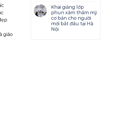
ác
Khai giảng lớp
phun xăm thẩm mỹ
ác
cơ bản cho người
 đẹp
mới bắt đầu tại Hà
Nội
à giáo