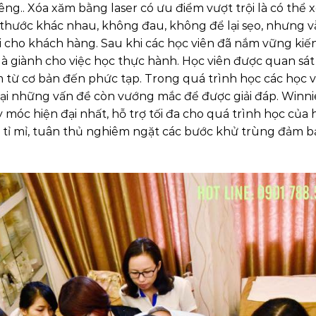
iêng.. Xóa xăm bằng laser có ưu điểm vượt trội là có thể 
h thước khác nhau, không đau, không để lại sẹo, nhưng 
 cho khách hàng. Sau khi các học viên đã nắm vững kiế
 là giành cho việc học thực hành. Học viên được quan sát
m từ cơ bản đến phức tạp. Trong quá trình học các học v
n lại những vấn đề còn vướng mắc để được giải đáp. Winni
móc hiện đại nhất, hỗ trợ tối đa cho quá trình học của 
ện tỉ mỉ, tuân thủ nghiêm ngặt các bước khử trùng đảm b