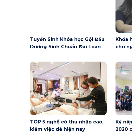
Tuyển Sinh Khóa học Gội Đầu
Khóa 
Dưỡng Sinh Chuẩn Đài Loan
cho ng
Nội ng
TOP 5 nghề có thu nhập cao,
Kỷ niệ
kiếm việc dễ hiện nay
2020 c