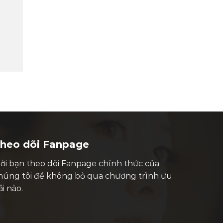
heo dõi Fanpage
ời bạn theo dõi Fanpage chính thức của
húng tôi để không bỏ qua chương trình ưu
ãi nào.