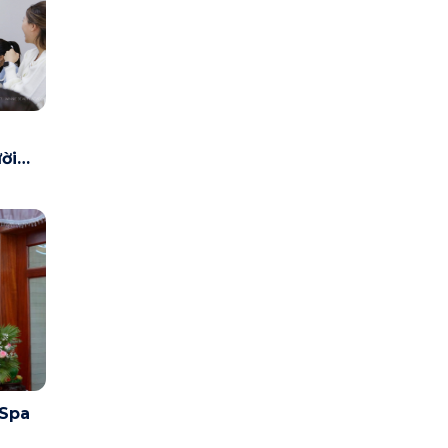
ời
Spa