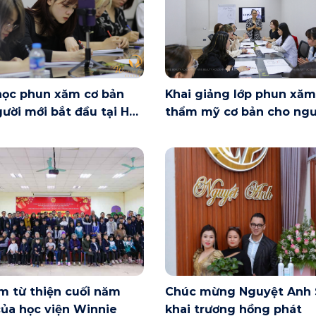
học phun xăm cơ bản
Khai giảng lớp phun xăm
ười mới bắt đầu tại Hà
thẩm mỹ cơ bản cho ngư
ày 6/6 có gì?
mới bắt đầu tại Hà Nội
m từ thiện cuối năm
Chúc mừng Nguyệt Anh 
ủa học viện Winnie
khai trương hồng phát