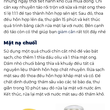
những ngày thời tiết hanh khô của mùa đông. Chỉ
cần xay nhuyễn táo rồi trộn với sữa và mật ong theo
tỉ lệ 1:1:1 để tạo thành hỗn hợp sền sệt. Sau đó, thoa
đều hỗn hợp lên da, thư giãn 15 phút và kết thúc
quá trình bằng cách rửa mặt lại với nước. Bên cạnh
đó táo còn có thể giúp bạn
giảm cân
rất tốt đấy nhé
Mặt nạ chuối
Sử dụng một quả chuối chín cắt nhỏ để vào bát
sạch, cho thêm 1 thìa dầu oliu và 1 thìa mật ong.
Dầm nhỏ chuối bằng thìa và khuấy đều tất cả
nguyên liệu thành hỗn hợp chất nhuyễn. Rửa sạch
mặt sau đó thoa đều hỗn hợp khắp mặt và cổ. Để
chất dinh dưỡng thấm sâu vào các tế bào da, thư
giãn trong 10 phút sau đó rửa lại mặt với nước ấm.
Kết thúc, rửa lại mặt với nước mát sau đó thấm khô.