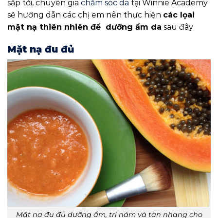
sắp tới, chuyên gia
chăm sóc da
tại Winnie Academy
sẽ hướng dẫn các chị em nên thực hiện
các lọai
mặt nạ thiên nhiên để dưỡng ẩm da
sau đây
Mặt nạ đu đủ
Mặt nạ đu đủ dưỡng ẩm, trị nám và tàn nhang cho