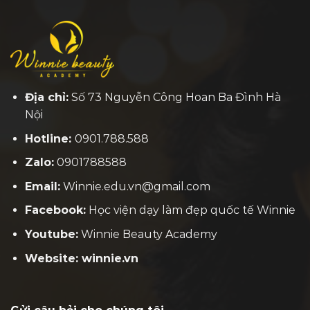
Địa chỉ:
Số 73 Nguyễn Công Hoan Ba Đình Hà
Nội
Hotline:
0901.788.588
Zalo:
0901788588
Email:
Winnie.edu.vn@gmail.com
Facebook:
H
ọc viện dạy làm đẹp quốc tế Winnie
Youtube:
Winnie Beauty Academy
Website: winnie.vn