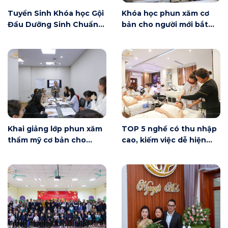
Tuyển Sinh Khóa học Gội
Khóa học phun xăm cơ
Đầu Dưỡng Sinh Chuẩn
bản cho người mới bắt
Đài Loan
đầu tại Hà Nội ngày 6/6
có gì?
Khai giảng lớp phun xăm
TOP 5 nghề có thu nhập
thẩm mỹ cơ bản cho
cao, kiếm việc dễ hiện
người mới bắt đầu tại Hà
nay
Nội