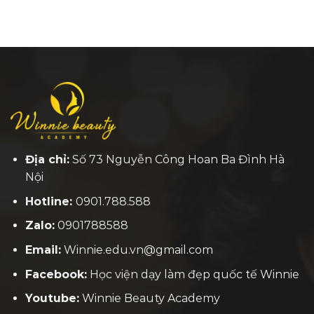
Địa chỉ:
Số 73 Nguyễn Công Hoan Ba Đình Hà
Nội
Hotline:
0901.788.588
Zalo:
0901788588
Email:
Winnie.edu.vn@gmail.com
Facebook:
H
ọc viện dạy làm đẹp quốc tế Winnie
Youtube:
Winnie Beauty Academy