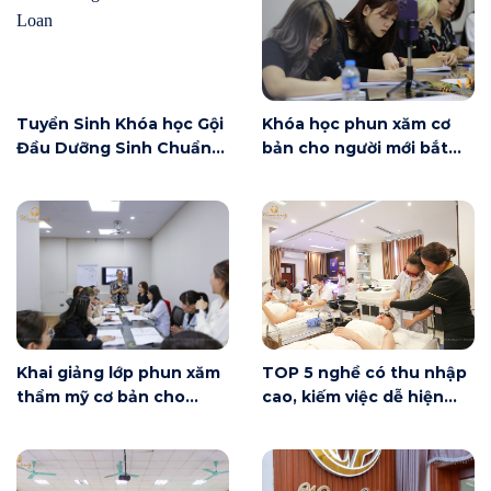
Tuyển Sinh Khóa học Gội
Khóa học phun xăm cơ
Đầu Dưỡng Sinh Chuẩn
bản cho người mới bắt
Đài Loan
đầu tại Hà Nội ngày 6/6
có gì?
Khai giảng lớp phun xăm
TOP 5 nghề có thu nhập
thẩm mỹ cơ bản cho
cao, kiếm việc dễ hiện
người mới bắt đầu tại Hà
nay
Nội