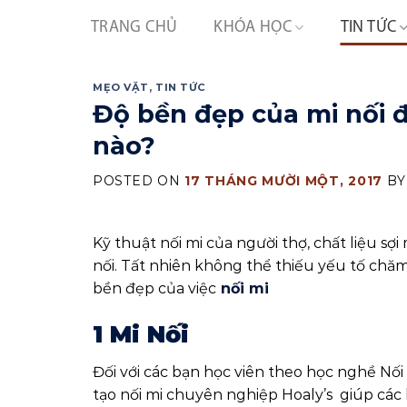
Skip
TRANG CHỦ
KHÓA HỌC
TIN TỨC
to
content
MẸO VẶT
,
TIN TỨC
Độ bền đẹp của mi nối 
nào?
POSTED ON
17 THÁNG MƯỜI MỘT, 2017
B
Kỹ thuật nối mi của người thợ, chất liệu sợ
nối. Tất nhiên không thể thiếu yếu tố chă
bền đẹp của việc
nối mi
1 Mi Nối
Đối với các bạn học viên theo học nghề Nối
tạo nối mi chuyên nghiệp Hoaly’s giúp các 