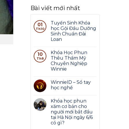
Bài viết mới nhất
Tuyển Sinh Khóa
01
học Gội Đầu Dưỡng
Th10
Sinh Chuẩn Đài
Loan
Khóa Học Phun
10
Thêu Thẩm Mỹ
Th8
Chuyên Nghiệp
Winnie
WinnieID – Sổ tay
học nghề
Khóa học phun
xăm cơ bản cho
người mới bắt đầu
tại Hà Nội ngày 6/6
có gì?