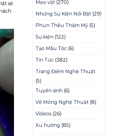
Mẹo vặt
(270)
mắt sẽ
khách
Những Sự Kiện Nổi Bật
(29)
Phun Thêu Thẩm Mỹ
(5)
Sự kiện
(122)
Tạo Mẫu Tóc
(6)
Tin Tức
(382)
Trang Điểm Nghệ Thuật
(5)
Tuyển sinh
(6)
Vẽ Móng Nghệ Thuật
(8)
Videos
(26)
Xu hướng
(85)