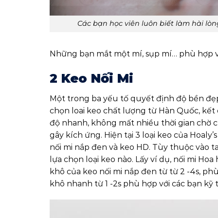
Các bạn học viên luôn biết làm hài lò
Những bạn mắt một mí, sụp mí… phù hợp với
2 Keo Nối Mi
Một trong ba yếu tố quyết định độ bền đẹp 
chọn loai keo chất lượng từ Hàn Quốc, kết 
độ nhanh, không mất nhiều thời gian chờ c
gây kích ứng. Hiện tại 3 loại keo của Hoaly
nối mi nắp đen và keo HD. Tùy thuộc vào ta
lựa chọn loại keo nào. Lấy ví dụ, nối mi H
khô của keo nối mi nắp đen từ từ 2 -4s, phù
khô nhanh từ 1 -2s phù hợp với các bạn kỹ