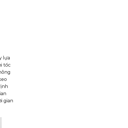
y lựa
i tốc
không
 keo
định
ian
i gian