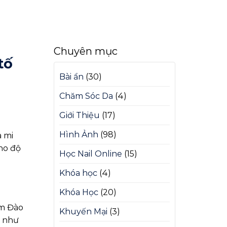
Chuyên mục
tố
Bài ẩn
(30)
Chăm Sóc Da
(4)
Giới Thiệu
(17)
Hình Ảnh
(98)
a mi
ho độ
Học Nail Online
(15)
Khóa học
(4)
Khóa Học
(20)
âm Đào
Khuyến Mại
(3)
c như