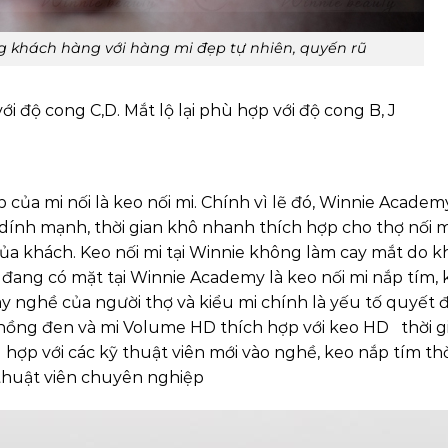
ng khách hàng với hàng mi đẹp tự nhiên, quyến rũ
 độ cong C,D. Mắt lộ lại phù hợp với độ cong B, J
của mi nối là keo nối mi. Chính vì lẽ đó, Winnie Academ
dính mạnh, thời gian khô nhanh thích hợp cho thợ nối m
ủa khách. Keo nối mi tại Winnie không làm cay mắt do 
’s đang có mặt tại Winnie Academy là keo nối mi nắp tím,
y nghề của người thợ và kiểu mi chính là yếu tố quyết 
oa hồng đen và mi Volume HD thích hợp với keo HD thời g
 hợp với các kỹ thuật viên mới vào nghề, keo nắp tím thờ
 thuật viên chuyên nghiệp