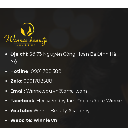
Địa chỉ:
Số 73 Nguyễn Công Hoan Ba Đình Hà
Nội
Hotline:
0901.788.588
Zalo:
0901788588
Email:
Winnie.edu.vn@gmail.com
Facebook:
H
ọc viện dạy làm đẹp quốc tế Winnie
Youtube:
Winnie Beauty Academy
Website: winnie.vn