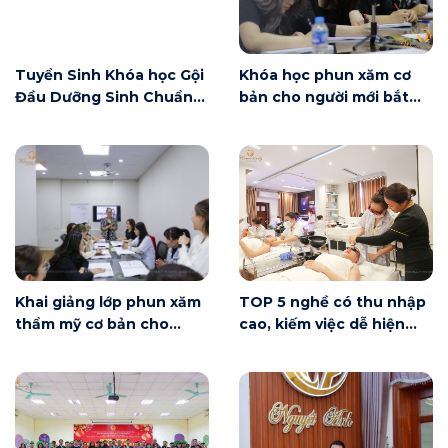
Tuyển Sinh Khóa học Gội
Khóa học phun xăm cơ
Đầu Dưỡng Sinh Chuẩn
bản cho người mới bắt
Đài Loan
đầu tại Hà Nội ngày 6/6
có gì?
Khai giảng lớp phun xăm
TOP 5 nghề có thu nhập
thẩm mỹ cơ bản cho
cao, kiếm việc dễ hiện
người mới bắt đầu tại Hà
nay
Nội