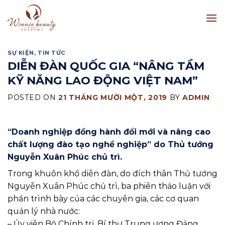
Skip
to
content
SỰ KIỆN
,
TIN TỨC
DIỄN ĐÀN QUỐC GIA “NÂNG TẦM
KỸ NĂNG LAO ĐỘNG VIỆT NAM”
POSTED ON
21 THÁNG MƯỜI MỘT, 2019
BY
ADMIN
“Doanh nghiệp đồng hành đổi mới và nâng cao
chất lượng đào tạo nghề nghiệp” do Thủ tướng
Nguyễn Xuân Phúc chủ trì.
Trong khuôn khổ diễn đàn, do đích thân Thủ tướng
Nguyễn Xuân Phúc chủ trì, ba phiên thảo luận với
phần trình bày của các chuyên gia, các cơ quan
quản lý nhà nước:
– Ủy viên Bộ Chính trị, Bí thư Trung ương Đảng,