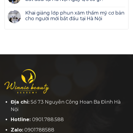
Khai giảng lớp phun xăm thẩm mỹ cơ bản
cho người mới bắt đầu tại Hà Nội
Địa chỉ:
Số 73 Nguyễn Công Hoan Ba Đình Hà
Nội
Hotline:
0901.788.588
Zalo:
0901788588