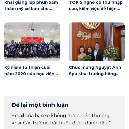
Khai giảng lớp phun xăm
TOP 5 nghề có thu nhập
thẩm mỹ cơ bản cho
cao, kiếm việc dễ hiện
người mới bắt đầu tại Hà
nay
Nội
Kỷ niệm từ thiện cuối
Chúc mừng Nguyệt Anh
năm 2020 của học viện
Spa khai trương hồng
Winnie
phát
Để lại một bình luận
Email của bạn sẽ không được hiển thị công
khai.
Các trường bắt buộc được đánh dấu
*