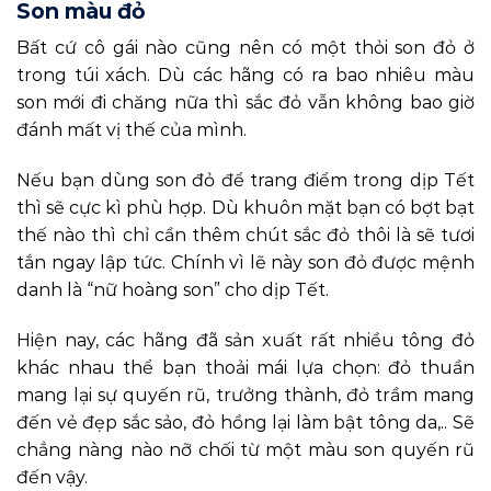
Son màu đỏ
Bất cứ cô gái nào cũng nên có một thỏi son đỏ ở
trong túi xách. Dù các hãng có ra bao nhiêu màu
son mới đi chăng nữa thì sắc đỏ vẫn không bao giờ
đánh mất vị thế của mình.
Nếu bạn dùng son đỏ để trang điểm trong dịp Tết
thì sẽ cực kì phù hợp. Dù khuôn mặt bạn có bợt bạt
thế nào thì chỉ cần thêm chút sắc đỏ thôi là sẽ tươi
tắn ngay lập tức. Chính vì lẽ này son đỏ được mệnh
danh là “nữ hoàng son” cho dịp Tết.
Hiện nay, các hãng đã sản xuất rất nhiều tông đỏ
khác nhau thể bạn thoải mái lựa chọn: đỏ thuần
mang lại sự quyến rũ, trưởng thành, đỏ trầm mang
đến vẻ đẹp sắc sảo, đỏ hồng lại làm bật tông da,.. Sẽ
chẳng nàng nào nỡ chối từ một màu son quyến rũ
đến vậy.