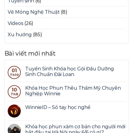
Tuyển sinh
(6)
Vẽ Móng Nghệ Thuật
(8)
Videos
(26)
Xu hướng
(85)
Bài viết mới nhất
Tuyển Sinh Khóa học Gội Đầu Dưỡng
01
Sinh Chuẩn Đài Loan
Th10
Khóa Học Phun Thêu Thẩm Mỹ Chuyên
10
Nghiệp Winnie
Th8
WinnieID – Sổ tay học nghề
Khóa học phun xăm cơ bản cho người mới
bắt đầu tại Hà Nội ngày 6/6 có gì?