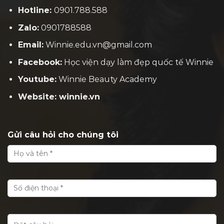
Hotline:
0901.788.588
Zalo:
0901788588
Email:
Winnie.edu.vn@gmail.com
Facebook:
H
ọc viện dạy làm đẹp quốc tế Winnie
Youtube:
Winnie Beauty Academy
Website: winnie.vn
Gửi câu hỏi cho chúng tôi