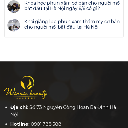
Khóa học phun xăm cơ bản cho người mới
bắt đầu tại Hà Nội ngày 6/6 có gì?
Khai giảng lớp phun xăm thẩm mỹ cơ bản
cho người mới bắt đầu tại Hà Nội
Địa chỉ:
Số 73 Nguyễn Công Hoan Ba Đình Hà
Nội
Hotline:
0901.788.588