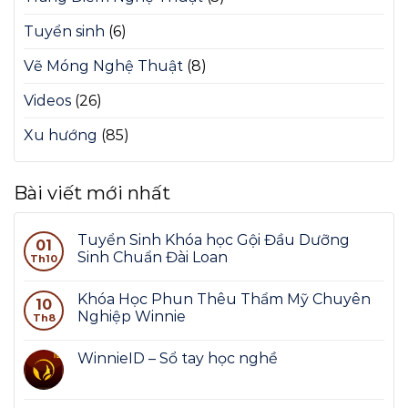
Tuyển sinh
(6)
Vẽ Móng Nghệ Thuật
(8)
Videos
(26)
Xu hướng
(85)
Bài viết mới nhất
Tuyển Sinh Khóa học Gội Đầu Dưỡng
01
Sinh Chuẩn Đài Loan
Th10
Khóa Học Phun Thêu Thẩm Mỹ Chuyên
10
Nghiệp Winnie
Th8
WinnieID – Sổ tay học nghề