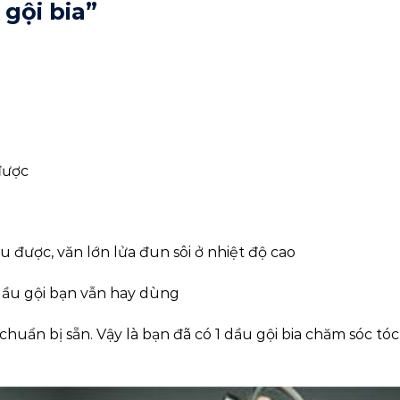
 gội bia”
được
ều được, văn lớn lửa đun sôi ở nhiệt độ cao
 dầu gội bạn vẫn hay dùng
chuẩn bị sẵn. Vậy là bạn đã có 1 dầu gội bia chăm sóc tó