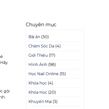
Chuyên mục
Bài ẩn
(30)
Chăm Sóc Da
(4)
Giới Thiệu
(17)
hè
. Hãy
Hình Ảnh
(98)
Học Nail Online
(15)
Khóa học
(4)
c gội
Khóa Học
(20)
anh
Khuyến Mại
(3)