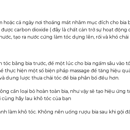
đêm hoặc cả ngày nơi thoáng mát nhằm mục đích cho bia b
bỏ được carbon dioxide ( đây là chất cản trở sự hoạt động
 nước, tạo ra nước cứng làm tóc dựng lên, rối và khó chải
ọn tóc bằng bia trước, để một lúc cho bia ngấm sâu vào t
 thể thực hiện một số biện pháp massage để tăng hiệu qu
và dung lược thưa chải tóc để bia phân bố đều hơn.
ng cần loại bỏ hoàn toàn bia, như vậy sẽ tạo hiệu ứng t
 cùng hãy lau khô tóc của bạn
ránh làm khô tóc. Không nên uống rượu bia sau khi gội đ