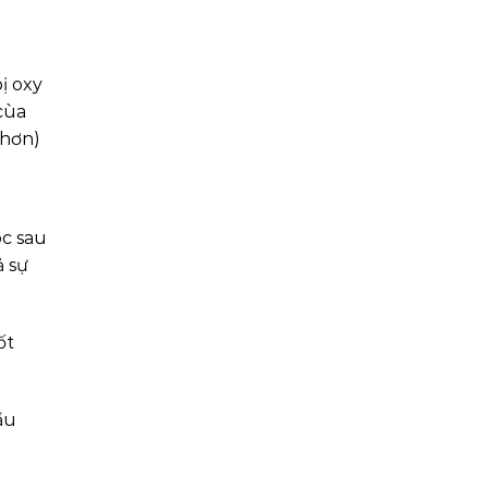
ị oxy
 cùa
 hơn)
óc sau
ả sự
ốt
ầu