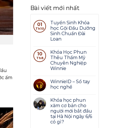
Bài viết mới nhất
Tuyển Sinh Khóa
01
học Gội Đầu Dưỡng
Th10
Sinh Chuẩn Đài
Loan
Khóa Học Phun
10
Thêu Thẩm Mỹ
Th8
Chuyên Nghiệp
Winnie
dầu
ước ấm
WinnieID – Sổ tay
học nghề
Khóa học phun
xăm cơ bản cho
người mới bắt đầu
tại Hà Nội ngày 6/6
có gì?