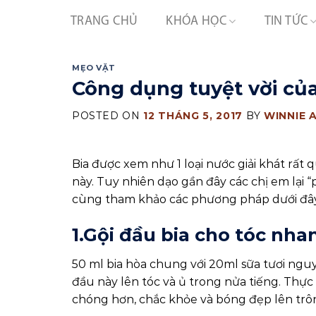
Skip
TRANG CHỦ
KHÓA HỌC
TIN TỨC
to
content
MẸO VẶT
Công dụng tuyệt vời của
POSTED ON
12 THÁNG 5, 2017
BY
WINNIE 
Bia được xem như 1 loại nước giải khát rất
này. Tuy nhiên dạo gần đây các chị em lại “
cùng tham khảo các phương pháp dưới đây
1.Gội đầu bia cho tóc nha
50 ml bia hòa chung với 20ml sữa tươi ngu
đầu này lên tóc và ủ trong nửa tiếng. Thực
chóng hơn, chắc khỏe và bóng đẹp lên trôn