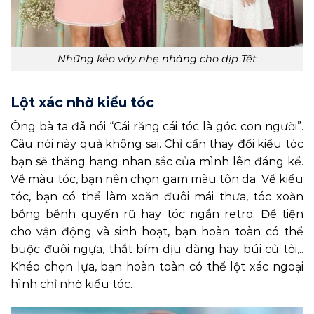
Những kẻo váy nhẹ nhàng cho dịp Tết
Lột xác nhờ kiểu tóc
Ông bà ta đã nói “Cái răng cái tóc là góc con người”.
Câu nói này quả không sai. Chỉ cần thay đổi kiểu tóc
bạn sẽ thăng hạng nhan sắc của mình lên đáng kể.
Về màu tóc, bạn nên chọn gam màu tôn da. Về kiểu
tóc, bạn có thể làm xoăn đuôi mái thưa, tóc xoăn
bồng bềnh quyến rũ hay tóc ngắn retro. Để tiện
cho vận động và sinh hoạt, bạn hoàn toàn có thể
buộc đuôi ngựa, thắt bím dịu dàng hay búi củ tỏi,..
Khéo chọn lựa, bạn hoàn toàn có thể lột xác ngoại
hình chỉ nhờ kiểu tóc.