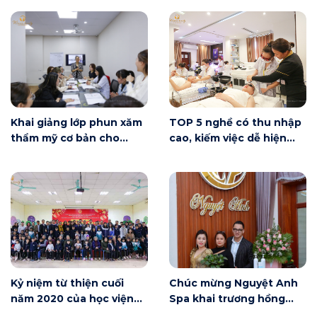
có gì?
Khai giảng lớp phun xăm
TOP 5 nghề có thu nhập
thẩm mỹ cơ bản cho
cao, kiếm việc dễ hiện
người mới bắt đầu tại Hà
nay
Nội
Kỷ niệm từ thiện cuối
Chúc mừng Nguyệt Anh
năm 2020 của học viện
Spa khai trương hồng
Winnie
phát