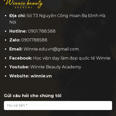
Địa chỉ:
Số 73 Nguyễn Công Hoan Ba Đình Hà
Nội
Hotline:
0901.788.588
Zalo:
0901788588
Email:
Winnie.edu.vn@gmail.com
Facebook:
H
ọc viện dạy làm đẹp quốc tế Winnie
Youtube:
Winnie Beauty Academy
Website: winnie.vn
Gửi câu hỏi cho chúng tôi