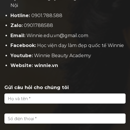
Nội
Hotline:
0901.788.588
Zalo:
0901788588
Email:
Winnie.edu.vn@gmail.com
Facebook:
H
ọc viện dạy làm đẹp quốc tế Winnie
Youtube:
Winnie Beauty Academy
Website: winnie.vn
Gửi câu hỏi cho chúng tôi