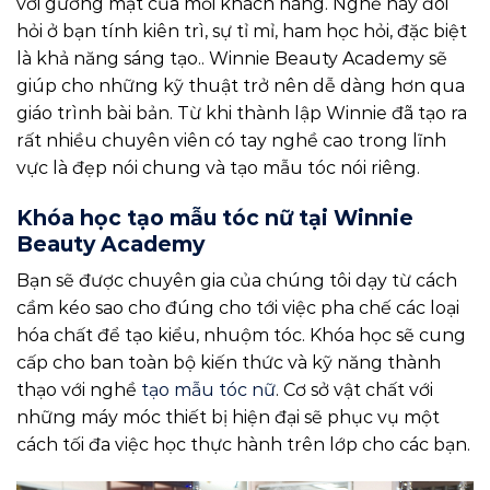
với gương mặt của mỗi khách hàng. Nghề này đòi
hỏi ở bạn tính kiên trì, sự tỉ mỉ, ham học hỏi, đặc biệt
là khả năng sáng tạo.. Winnie Beauty Academy sẽ
giúp cho những kỹ thuật trở nên dễ dàng hơn qua
giáo trình bài bản. Từ khi thành lập Winnie đã tạo ra
rất nhiều chuyên viên có tay nghề cao trong lĩnh
vực là đẹp nói chung và tạo mẫu tóc nói riêng.
Khóa học tạo mẫu tóc nữ tại Winnie
Beauty Academy
Bạn sẽ được chuyên gia của chúng tôi dạy từ cách
cầm kéo sao cho đúng cho tới việc pha chế các loại
hóa chất để tạo kiểu, nhuộm tóc. Khóa học sẽ cung
cấp cho ban toàn bộ kiến thức và kỹ năng thành
thạo với nghề
tạo mẫu tóc nữ
. Cơ sở vật chất với
những máy móc thiết bị hiện đại sẽ phục vụ một
cách tối đa việc học thực hành trên lớp cho các bạn.