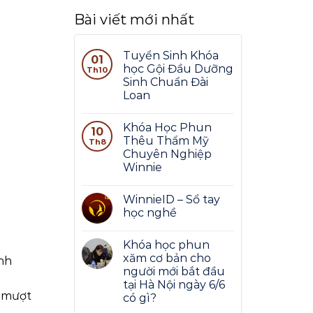
Bài viết mới nhất
Tuyển Sinh Khóa
01
học Gội Đầu Dưỡng
Th10
Sinh Chuẩn Đài
Loan
Khóa Học Phun
10
Thêu Thẩm Mỹ
Th8
Chuyên Nghiệp
Winnie
WinnieID – Sổ tay
học nghề
Khóa học phun
xăm cơ bản cho
ành
người mới bắt đầu
tại Hà Nội ngày 6/6
g mượt
có gì?