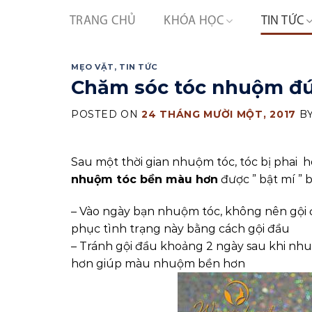
Skip
TRANG CHỦ
KHÓA HỌC
TIN TỨC
to
content
MẸO VẶT
,
TIN TỨC
Chăm sóc tóc nhuộm đ
POSTED ON
24 THÁNG MƯỜI MỘT, 2017
B
Sau một thời gian nhuộm tóc, tóc bị phai 
nhuộm tóc bền màu hơn
được ” bật mí ” 
– Vào ngày bạn nhuộm tóc, không nên gội đ
phục tình trạng này bằng cách gội đầu
– Tránh gội đầu khoảng 2 ngày sau khi nhu
hơn giúp màu nhuộm bền hơn