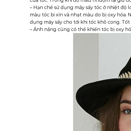
của tóc. Trong khi đó màu nhuộm lại giữ 
– Hạn chế sử dụng máy sấy tóc ở nhiệt độ 
màu tóc bi xỉn và nhạt màu do bị oxy hóa. 
dụng máy sấy cho tới khi tóc khô cong. Tốt
– Ánh nắng cũng có thể khiến tóc bị oxy hó