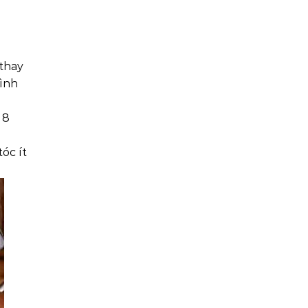
 thay
tình
 8
óc ít