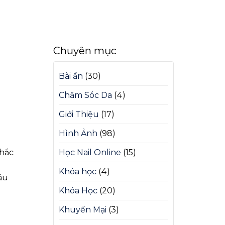
Chuyên mục
Bài ẩn
(30)
Chăm Sóc Da
(4)
Giới Thiệu
(17)
Hình Ảnh
(98)
khắc
Học Nail Online
(15)
Khóa học
(4)
âu
Khóa Học
(20)
Khuyến Mại
(3)