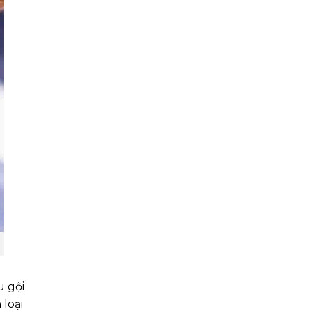
u gội
 loại