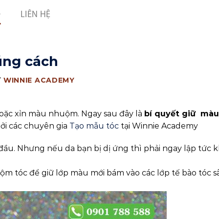
LIÊN HỆ
úng cách
Y
WINNIE ACADEMY
hoặc xỉn màu nhuộm. Ngay sau đây là
bí quyết giữ màu
bởi các chuyên gia
Tạo mẫu tóc
tại Winnie Academy
ầu. Nhưng nếu da bạn bị dị ứng thì phải ngay lập tức 
ộm tóc để giữ lớp màu mới bám vào các lớp tế bào tóc s