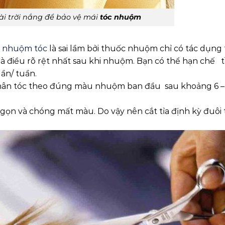
ài trời nắng để bảo vệ mái
tóc nhuộm
i
nhuộm tóc
là sai lầm bởi thuốc nhuộm chỉ có tác dụng
là điều rõ rệt nhất sau khi nhuộm. Bạn có thể hạn chế 
ần/ tuần.
hân tóc theo đúng màu nhuộm ban đầu sau khoảng 6 –
gọn và chóng mất màu. Do vậy nên cắt tỉa định kỳ đuôi t