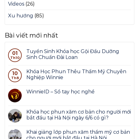
Videos
(26)
Xu hướng
(85)
Bài viết mới nhất
Tuyển Sinh Khóa học Gội Đầu Dưỡng
01
Sinh Chuẩn Đài Loan
Th10
Khóa Học Phun Thêu Thẩm Mỹ Chuyên
10
Nghiệp Winnie
Th8
WinnieID – Sổ tay học nghề
Khóa học phun xăm cơ bản cho người mới
bắt đầu tại Hà Nội ngày 6/6 có gì?
Khai giảng lớp phun xăm thẩm mỹ cơ bản
cho người mới bắt đầu tại Hà Nội