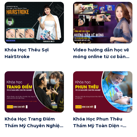
Khóa Học Thêu Sợi
Video hướng dẫn học vẽ
HairStroke
móng online từ cơ bản
đến nâng cao miễn phí
dành cho người mới bắt
đầu
Khóa Học Trang Điểm
Khóa Học Phun Thêu
Thẩm Mỹ Chuyên Nghiệp
Thẩm Mỹ Toàn Diện –
– Chuyên Ngành Trang
Chuyên Ngành Phun