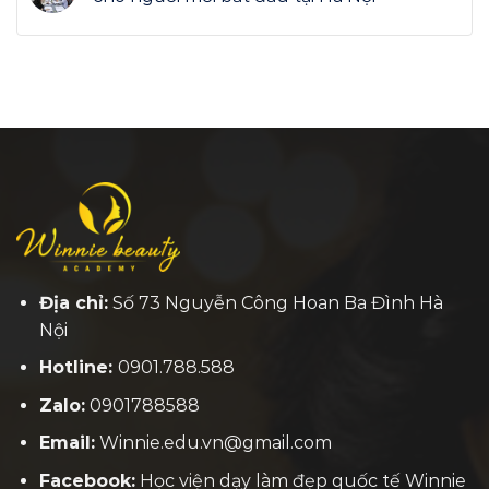
Địa chỉ:
Số 73 Nguyễn Công Hoan Ba Đình Hà
Nội
Hotline:
0901.788.588
Zalo:
0901788588
Email:
Winnie.edu.vn@gmail.com
Facebook:
H
ọc viện dạy làm đẹp quốc tế Winnie