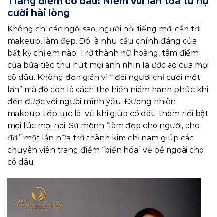
Trang điểm cô dâu: Niềm vui lan tỏa từ nụ
cười hài lòng
Không chỉ các ngôi sao, người nỏi tiếng mới cần tơi
makeup, làm đẹp. Đó là nhu cầu chính đáng của
bất kỳ chị em nào. Trở thành nữ hoàng, tâm điểm
của bữa tiệc thu hút mọi ánh nhìn là ước ao của mọi
cô dâu. Không đơn giản vì “ đời người chỉ cưới một
lần” mà đó còn là cách thể hiên niềm hạnh phúc khi
đến được với người mình yêu. Đương nhiên
makeup tiếp tục là vũ khi giúp cô dâu thêm nổi bật
mọi lúc mọi nơi. Sứ mệnh “làm đẹp cho người, cho
đời” một lần nữa trở thành kim chỉ nam giúp các
chuyên viên trang điểm “biến hóa” vẻ bề ngoài cho
cô dâu