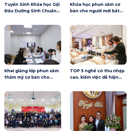
Tuyển Sinh Khóa học Gội
Khóa học phun xăm cơ
Đầu Dưỡng Sinh Chuẩn
bản cho người mới bắt
Đài Loan
đầu tại Hà Nội ngày 6/6
có gì?
Khai giảng lớp phun xăm
TOP 5 nghề có thu nhập
thẩm mỹ cơ bản cho
cao, kiếm việc dễ hiện
người mới bắt đầu tại Hà
nay
Nội