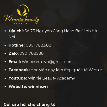
Địa chỉ:
Số 73 Nguyễn Công Hoan Ba Đình Hà
Nội
Hotline:
0901.788.588
Zalo:
0901788588
Email:
Winnie.edu.vn@gmail.com
Facebook:
H
ọc viện dạy làm đẹp quốc tế Winnie
Youtube:
Winnie Beauty Academy
Website: winnie.vn
Gửi câu hỏi cho chúng tôi