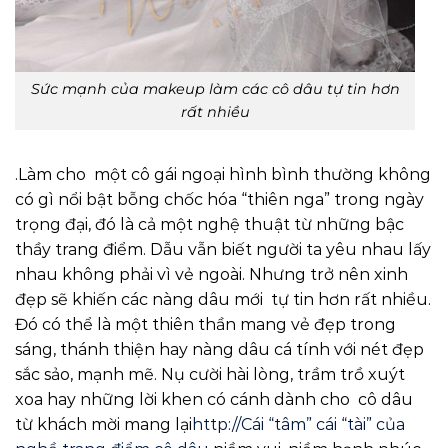
Sức mạnh của makeup làm các cô dâu tự tin hơn
rất nhiều
.Làm cho một cô gái ngoại hình bình thường không
có gì nổi bật bỗng chốc hóa “thiên nga” trong ngày
trọng đại, đó là cả một nghệ thuật từ những bậc
thầy trang điểm. Dẫu vẫn biết người ta yêu nhau lấy
nhau không phải vì vẻ ngoài. Nhưng trở nên xinh
đẹp sẽ khiến các nàng dâu mới tự tin hơn rất nhiều.
Đó có thể là một thiên thần mang vẻ đẹp trong
sáng, thánh thiện hay nàng dâu cá tính với nét đẹp
sắc sảo, mạnh mẽ. Nụ cười hài lòng, trầm trồ xuýt
xoa hay những lời khen có cánh dành cho cô dâu
từ khách mời mang lại
http://Cái “tâm” cái “tài” của