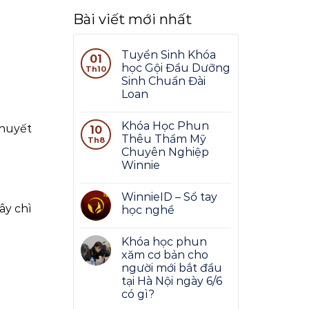
Bài viết mới nhất
Tuyển Sinh Khóa
01
học Gội Đầu Dưỡng
Th10
Sinh Chuẩn Đài
Loan
Khóa Học Phun
khuyết
10
Thêu Thẩm Mỹ
Th8
Chuyên Nghiệp
Winnie
WinnieID – Sổ tay
ây chì
học nghề
Khóa học phun
xăm cơ bản cho
người mới bắt đầu
tại Hà Nội ngày 6/6
có gì?