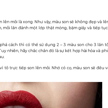
on lên môi là xong. Như vậy, màu son sẽ không đẹp và l
, mỗi lần đánh một lớp thật mỏng, bặm giấy và tiếp tụ
phá cách thì có thể sử dụng 2 – 3 màu son cho 3 lần t
 Tuy nhiên, hãy chắc chắn đó là sự kết hợp hài hòa và ph
au.
 tô trực tiếp son lên môi. Nhờ có cọ, màu son sẽ đều v