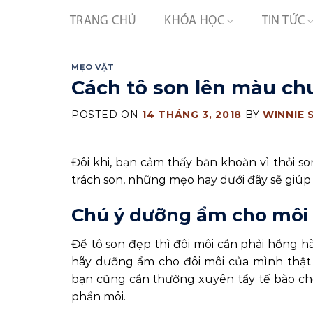
Skip
TRANG CHỦ
KHÓA HỌC
TIN TỨC
to
content
MẸO VẶT
Cách tô son lên màu ch
POSTED ON
14 THÁNG 3, 2018
BY
WINNIE 
Đôi khi, bạn cảm thấy băn khoăn vì thỏi
trách son, những mẹo hay dưới đây sẽ giú
Chú ý dưỡng ẩm cho môi
Để tô son đẹp thì đôi môi cần phải hồng 
hãy dưỡng ẩm cho đôi môi của mình thật 
bạn cũng cần thường xuyên tẩy tế bào ch
phần môi.