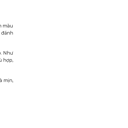
ên màu
c đánh
ô. Như
ù hợp,
à mịn,