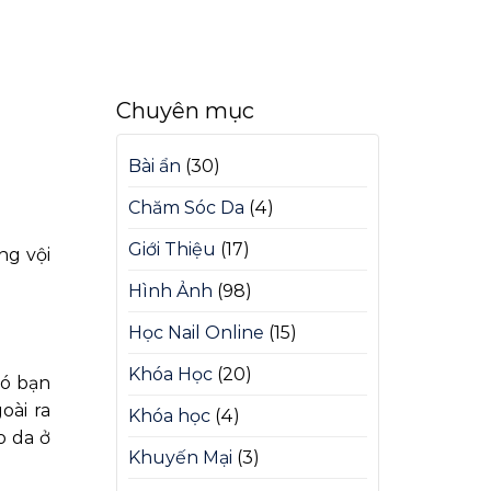
Chuyên mục
Bài ẩn
(30)
Chăm Sóc Da
(4)
Giới Thiệu
(17)
ng vội
Hình Ảnh
(98)
Học Nail Online
(15)
Khóa Học
(20)
đó bạn
oài ra
Khóa học
(4)
o da ở
Khuyến Mại
(3)