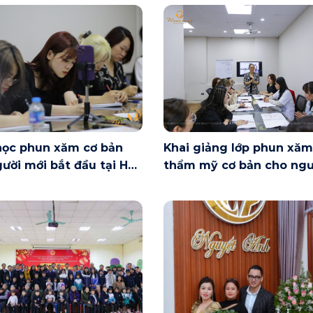
học phun xăm cơ bản
Khai giảng lớp phun xăm
ười mới bắt đầu tại Hà
thẩm mỹ cơ bản cho ngư
ày 6/6 có gì?
mới bắt đầu tại Hà Nội