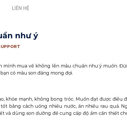
LIÊN HỆ
uẩn như ý
SUPPORT
 son mình mua về không lên màu chuẩn như ý muốn. Đừ
p bạn có màu son đáng mong đợi.
hào, khỏe mạnh, không bong tróc. Muốn đạt được điều 
tốt bằng cách uống nhiều nước, ăn nhiều rau quả. Ng
ết và dùng son dưỡng để cung cấp độ ẩm cần thiết ch