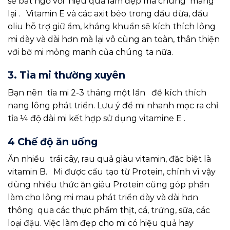
sẽ bất ngờ với hiệu quả làm đẹp mà chúng mang
lại . Vitamin E và các axit béo trong dầu dừa, dầu
oliu hỗ trợ giữ ẩm, kháng khuẩn sẽ kích thích lông
mi dày và dài hơn mà lại vô cùng an toàn, thân thiện
với bờ mi mỏng manh của chúng ta nữa.
3. Tỉa mi thường xuyên
Bạn nên tỉa mi 2-3 tháng một lần để kích thích
nang lông phát triển. Lưu ý để mi nhanh mọc ra chỉ
tỉa ¼ độ dài mi kết hợp sử dụng vitamine E .
4 Chế độ ăn uống
Ăn nhiều trái cây, rau quả giàu vitamin, đặc biệt là
vitamin B. Mi được cấu tạo từ Protein, chính vì vậy
dùng nhiều thức ăn giàu Protein cũng góp phần
làm cho lông mi mau phát triển dày và dài hơn
thông qua các thực phẩm thịt, cá, trứng, sữa, các
loại đậu. Việc làm đẹp cho mi có hiệu quả hay