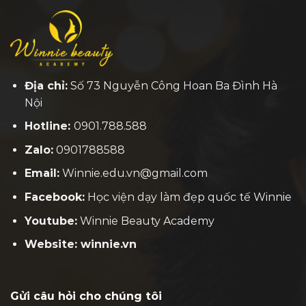
Địa chỉ:
Số 73 Nguyễn Công Hoan Ba Đình Hà
Nội
Hotline:
0901.788.588
Zalo:
0901788588
Email:
Winnie.edu.vn@gmail.com
Facebook:
H
ọc viện dạy làm đẹp quốc tế Winnie
Youtube:
Winnie Beauty Academy
Website: winnie.vn
Gửi câu hỏi cho chúng tôi