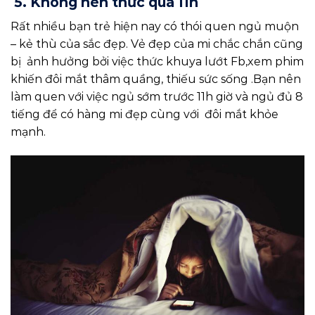
5. Không nên thức quá 11h
Rất nhiều bạn trẻ hiện nay có thói quen ngủ muộn
– kẻ thù của sắc đẹp. Vẻ đẹp của mi chắc chắn cũng
bị ảnh hưởng bởi việc thức khuya lướt Fb,xem phim
khiến đôi mắt thâm quầng, thiếu sức sống .Bạn nên
làm quen với việc ngủ sớm trước 11h giờ và ngủ đủ 8
tiếng để có hàng mi đẹp cùng với đôi mắt khỏe
mạnh.