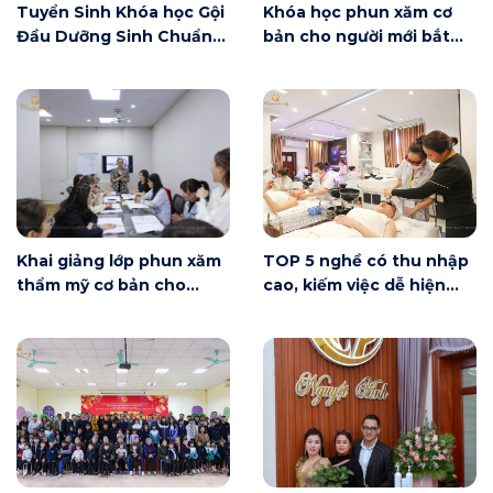
Tuyển Sinh Khóa học Gội
Khóa học phun xăm cơ
Đầu Dưỡng Sinh Chuẩn
bản cho người mới bắt
Đài Loan
đầu tại Hà Nội ngày 6/6
có gì?
Khai giảng lớp phun xăm
TOP 5 nghề có thu nhập
thẩm mỹ cơ bản cho
cao, kiếm việc dễ hiện
người mới bắt đầu tại Hà
nay
Nội