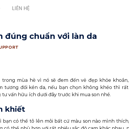
LIÊN HỆ
 đúng chuẩn với làn da
SUPPORT
u trong mùa hè vì nó sẽ đem đến vẻ đẹp khỏe khoắn
 tương đối kén da, nếu bạn chọn không khéo thì rất
 tư vấn hữu ích dưới đây trước khi mua son nhé.
 khiết
 bạn có thể tô lên môi bất cứ màu son nào mình thích
g có thể phù hợp với rất nhiều sắc độ cam khác nhau,