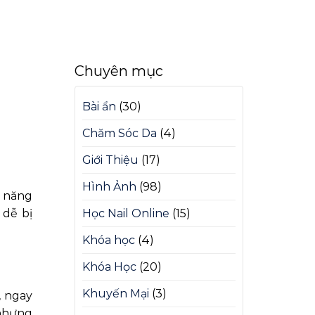
Chuyên mục
Bài ẩn
(30)
Chăm Sóc Da
(4)
Giới Thiệu
(17)
Hình Ảnh
(98)
, năng
 dễ bị
Học Nail Online
(15)
Khóa học
(4)
Khóa Học
(20)
Khuyến Mại
(3)
, ngay
 nhưng