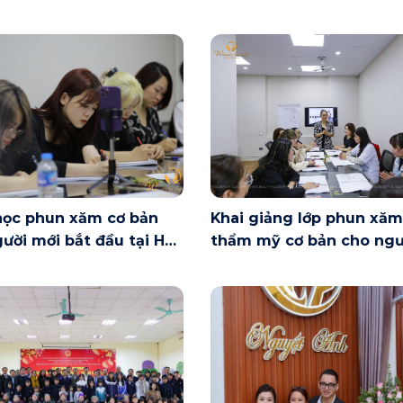
học phun xăm cơ bản
Khai giảng lớp phun xăm
ười mới bắt đầu tại Hà
thẩm mỹ cơ bản cho ngư
ày 6/6 có gì?
mới bắt đầu tại Hà Nội