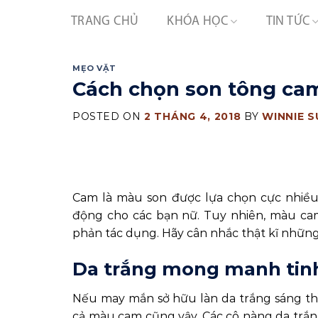
Skip
TRANG CHỦ
KHÓA HỌC
TIN TỨC
to
content
MẸO VẶT
Cách chọn son tông cam
POSTED ON
2 THÁNG 4, 2018
BY
WINNIE 
Cam là màu son được lựa chọn cực nhiề
động cho các bạn nữ. Tuy nhiên, màu cam
phản tác dụng. Hãy cân nhắc thật kĩ những
Da trắng mong manh tinh
Nếu may mắn sở hữu làn da trắng sáng thì
cả màu cam cũng vậy. Các cô nàng da trắn