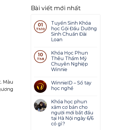
Bài viết mới nhất
Tuyển Sinh Khóa
01
học Gội Đầu Dưỡng
Th10
Sinh Chuẩn Đài
Loan
Khóa Học Phun
10
Thêu Thẩm Mỹ
Th8
Chuyên Nghiệp
Winnie
t. Màu
WinnieID – Sổ tay
học nghề
 gương
Khóa học phun
xăm cơ bản cho
người mới bắt đầu
tại Hà Nội ngày 6/6
có gì?