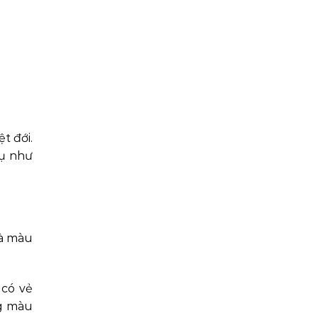
t đới.
dụ như
là màu
 có vẻ
ng màu