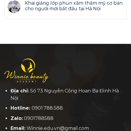
Khai giảng lớp phun xăm thẩm mỹ cơ bản
cho người mới bắt đầu tại Hà Nội
Địa chỉ:
Số 73 Nguyễn Công Hoan Ba Đình Hà
Nội
Hotline:
0901.788.588
Zalo:
0901788588
Email:
Winnie.edu.vn@gmail.com