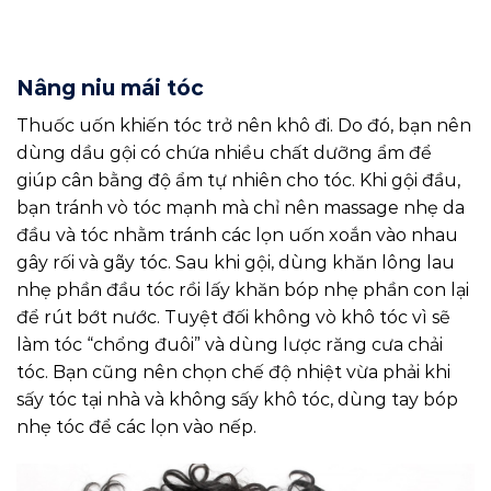
Nâng niu mái tóc
Thuốc uốn khiến tóc trở nên khô đi. Do đó, bạn nên
dùng dầu gội có chứa nhiều chất dưỡng ẩm để
giúp cân bằng độ ẩm tự nhiên cho tóc. Khi gội đầu,
bạn tránh vò tóc mạnh mà chỉ nên massage nhẹ da
đầu và tóc nhằm tránh các lọn uốn xoắn vào nhau
gây rối và gãy tóc. Sau khi gội, dùng khăn lông lau
nhẹ phần đầu tóc rồi lấy khăn bóp nhẹ phần con lại
để rút bớt nước. Tuyệt đối không vò khô tóc vì sẽ
làm tóc “chổng đuôi” và dùng lược răng cưa chải
tóc. Bạn cũng nên chọn chế độ nhiệt vừa phải khi
sấy tóc tại nhà và không sấy khô tóc, dùng tay bóp
nhẹ tóc để các lọn vào nếp.