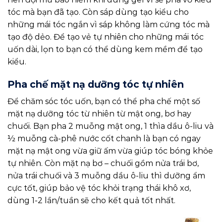
tóc mà bạn đã tạo. Còn sáp dùng tạo kiểu cho
những mái tóc ngắn vì sáp không làm cứng tóc mà
tạo độ dẻo. Để tạo vẻ tự nhiên cho những mái tóc
uốn dài, lọn to bạn có thể dùng kem mềm để tạo
kiểu.
Pha chế mặt nạ dưỡng tóc tự nhiên
Để chăm sóc tóc uốn, bạn có thể pha chế một số
mặt nạ dưỡng tóc từ nhiên từ mật ong, bơ hay
chuối. Bạn pha 2 muỗng mật ong, 1 thìa dầu ô-liu và
½ muỗng cà-phê nước cốt chanh là bạn có ngay
mặt nạ mật ong vừa giữ ấm vừa giúp tóc bóng khỏe
tự nhiên. Còn mặt nạ bơ – chuối gồm nửa trái bơ,
nửa trái chuối và 3 muỗng dầu ô-liu thì dưỡng ẩm
cực tốt, giúp bảo vệ tóc khỏi trạng thái khô xơ,
dùng 1-2 lần/tuần sẽ cho kết quả tốt nhất.