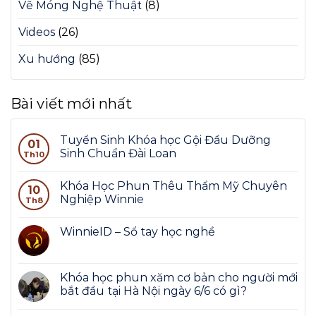
Vẽ Móng Nghệ Thuật
(8)
Videos
(26)
Xu hướng
(85)
Bài viết mới nhất
Tuyển Sinh Khóa học Gội Đầu Dưỡng
01
Sinh Chuẩn Đài Loan
Th10
Khóa Học Phun Thêu Thẩm Mỹ Chuyên
10
Nghiệp Winnie
Th8
WinnieID – Sổ tay học nghề
Khóa học phun xăm cơ bản cho người mới
bắt đầu tại Hà Nội ngày 6/6 có gì?