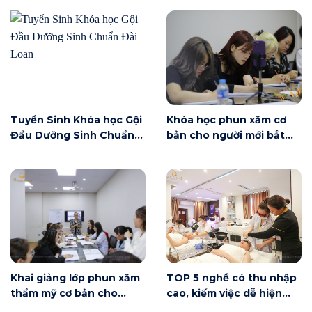
Tuyển Sinh Khóa học Gội
Khóa học phun xăm cơ
Đầu Dưỡng Sinh Chuẩn
bản cho người mới bắt
Đài Loan
đầu tại Hà Nội ngày 6/6
có gì?
Khai giảng lớp phun xăm
TOP 5 nghề có thu nhập
thẩm mỹ cơ bản cho
cao, kiếm việc dễ hiện
người mới bắt đầu tại Hà
nay