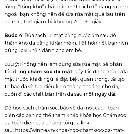
lông “tống khứ” chất bẩn một cách dễ dàng ra bên
ngoài. bạn không nên để sữa rửa mặt quá lâu trên
da mặt, thời gian chỉ khoảng 20 – 30 giây.
Bước 4
: Rửa sạch lại mặt bằng nước ấm sau đó
thấm khô da bằng khăn mềm. Tốt hơn hết bạn nên
dùng loại khăn dành cho em bé.
Lưu ý: Không nên lạm dụng sữa rửa mặt sẽ phản
tác dụng
chăm sóc da
mặ
t
, gây tác động xấu. Rửa
mặt trước khi đi ngủ là đặc biệt quan trọng, tái tạo
tế bào da và tạo điều kiện thông thoáng cho da,
cuốn đi các chất bẩn trên da sau một ngày dài.
Để học cách chăm sóc, bảo vệ da một cách toàn
diện các bạn có thể tham khảo khóa học Chăm sóc
da toàn diện của chúng tôi qua link
sau: https://winnie.vn/khoa-hoc-cham-soc-da-mat-