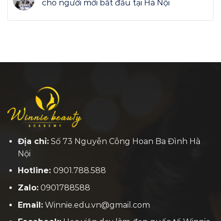
cho người mới bắt đầu tại Hà Nội
Địa chỉ:
Số 73 Nguyễn Công Hoan Ba Đình Hà
Nội
Hotline:
0901.788.588
Zalo:
0901788588
Email:
Winnie.edu.vn@gmail.com