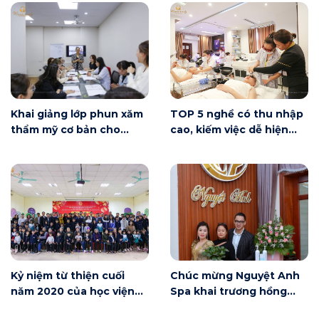
Khai giảng lớp phun xăm
TOP 5 nghề có thu nhập
thẩm mỹ cơ bản cho
cao, kiếm việc dễ hiện
người mới bắt đầu tại Hà
nay
Nội
Kỷ niệm từ thiện cuối
Chúc mừng Nguyệt Anh
năm 2020 của học viện
Spa khai trương hồng
Winnie
phát