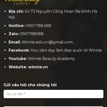
Địa chỉ:
Số 73 Nguyễn Công Hoan Ba Đình Hà
Nội
Hotline:
0901.788.588
Zalo:
0901788588
Email:
Winnie.edu.vn@gmail.com
Facebook:
H
ọc viện dạy làm đẹp quốc tế Winnie
Youtube:
Winnie Beauty Academy
Website: winnie.vn
Gửi câu hỏi cho chúng tôi