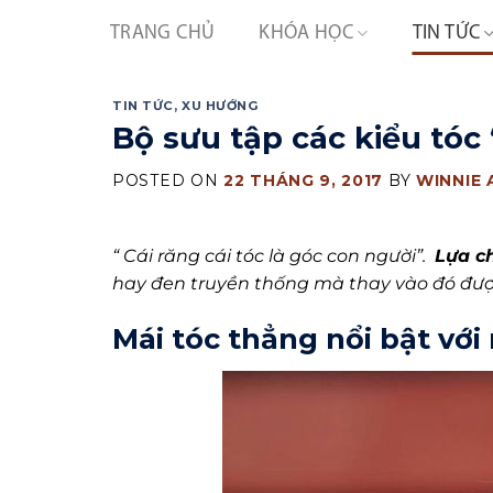
Skip
TRANG CHỦ
KHÓA HỌC
TIN TỨC
to
content
TIN TỨC
,
XU HƯỚNG
Bộ sưu tập các kiểu tóc
POSTED ON
22 THÁNG 9, 2017
BY
WINNIE
“ Cái răng cái tóc là góc con người”.
Lựa c
hay đen truyền thống mà thay vào đó được
Mái tóc thẳng nổi bật v