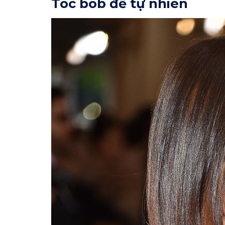
Tóc bob để tự nhiên