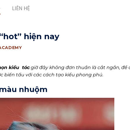
LIÊN HỆ
 “hot” hiện nay
 ACADEMY
họn kiểu tóc
giờ đây không đơn thuần là cắt ngắn, để 
 biến tấu với các cách tạo kiểu phong phú.
ới màu nhuộm