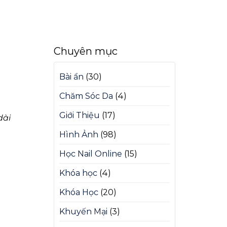
Chuyên mục
Bài ẩn
(30)
Chăm Sóc Da
(4)
Giới Thiệu
(17)
dài
Hình Ảnh
(98)
Học Nail Online
(15)
Khóa học
(4)
Khóa Học
(20)
Khuyến Mại
(3)