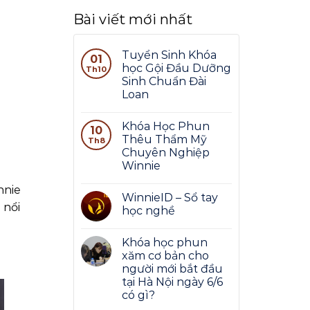
Bài viết mới nhất
Tuyển Sinh Khóa
01
học Gội Đầu Dưỡng
Th10
Sinh Chuẩn Đài
Loan
Khóa Học Phun
10
Thêu Thẩm Mỹ
Th8
Chuyên Nghiệp
Winnie
nnie
WinnieID – Sổ tay
 nổi
học nghề
Khóa học phun
xăm cơ bản cho
người mới bắt đầu
tại Hà Nội ngày 6/6
có gì?