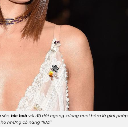
 sóc,
tóc bob
với độ dài ngang xương quai hàm là giải pháp
 cho những cô nàng “lười”