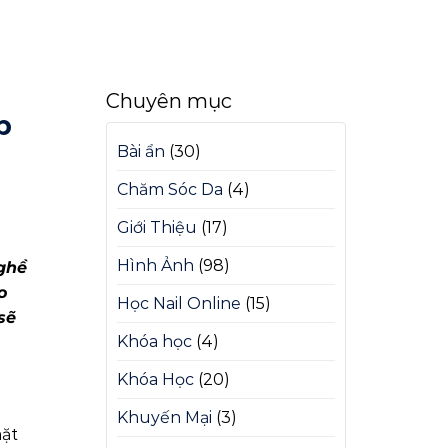
Chuyên mục
p
Bài ẩn
(30)
Chăm Sóc Da
(4)
Giới Thiệu
(17)
Hình Ảnh
(98)
ghề
o
Học Nail Online
(15)
sẽ
Khóa học
(4)
Khóa Học
(20)
Khuyến Mại
(3)
mặt