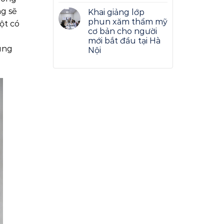
g sẽ
Khai giảng lớp
phun xăm thẩm mỹ
ột có
cơ bản cho người
mới bắt đầu tại Hà
úng
Nội