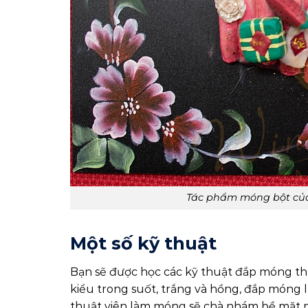
Tác phẩm móng bột của
Một số kỹ thuật
Bạn sẽ được học các kỹ thuật đắp móng th
kiểu trong suốt, trắng và hồng, đắp móng l
thuật viên làm móng sẽ chà nhám bề mặt m