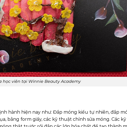
 học viên tại Winnie Beauty Academy
ịnh hành hiện nay như: Đắp móng kiểu tự nhiên, đắp m
ụa, bằng form giấy, các kỹ thuật chỉnh sửa móng. Các kỹ
óng thật trước rồi đắp các lớp hóa chất để tạo thành 