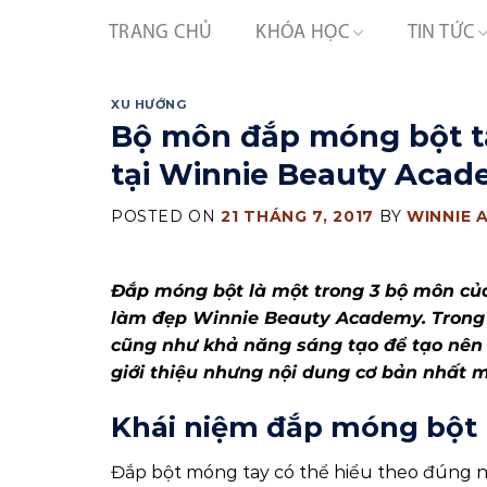
Skip
TRANG CHỦ
KHÓA HỌC
TIN TỨC
to
content
XU HƯỚNG
Bộ môn đắp móng bột t
tại Winnie Beauty Aca
POSTED ON
21 THÁNG 7, 2017
BY
WINNIE 
Đắp móng bột là một trong 3 bộ môn củ
làm đẹp Winnie Beauty Academy. Trong b
cũng như khả năng sáng tạo để tạo nên
giới thiệu nhưng nội dung cơ bản nhất 
Khái niệm đắp móng bột
Đắp bột móng tay có thể hiểu theo đúng ng