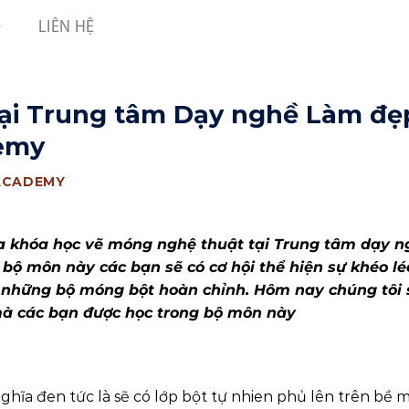
LIÊN HỆ
ại Trung tâm Dạy nghề Làm đẹ
demy
ACADEMY
a khóa học vẽ móng nghệ thuật tại Trung tâm dạy n
ộ môn này các bạn sẽ có cơ hội thể hiện sự khéo lé
 những bộ móng bột hoàn chỉnh. Hôm nay chúng tôi 
mà các bạn được học trong bộ môn này
hĩa đen tức là sẽ có lớp bột tự nhien phủ lên trên bề 