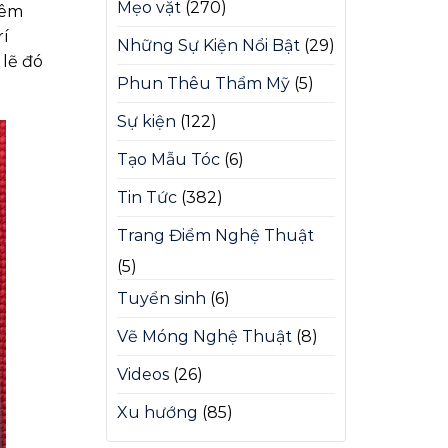
Mẹo vặt
(270)
hêm
rí
Những Sự Kiện Nổi Bật
(29)
 lẽ đó
Phun Thêu Thẩm Mỹ
(5)
Sự kiện
(122)
Tạo Mẫu Tóc
(6)
Tin Tức
(382)
Trang Điểm Nghệ Thuật
(5)
Tuyển sinh
(6)
Vẽ Móng Nghệ Thuật
(8)
Videos
(26)
Xu hướng
(85)