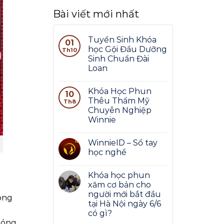
Bài viết mới nhất
Tuyển Sinh Khóa
01
học Gội Đầu Dưỡng
Th10
Sinh Chuẩn Đài
Loan
Khóa Học Phun
10
Thêu Thẩm Mỹ
Th8
Chuyên Nghiệp
Winnie
WinnieID – Sổ tay
học nghề
Khóa học phun
xăm cơ bản cho
người mới bắt đầu
óng
tại Hà Nội ngày 6/6
có gì?
móng