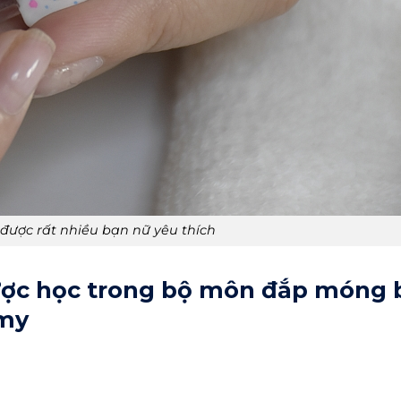
được rất nhiều bạn nữ yêu thích
ược học trong bộ môn đắp móng 
emy