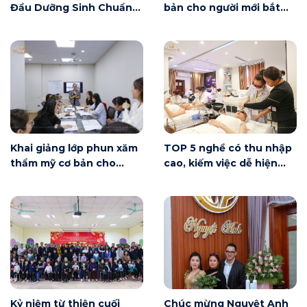
Đầu Dưỡng Sinh Chuẩn
bản cho người mới bắt
Đài Loan
đầu tại Hà Nội ngày 6/6
có gì?
Khai giảng lớp phun xăm
TOP 5 nghề có thu nhập
thẩm mỹ cơ bản cho
cao, kiếm việc dễ hiện
người mới bắt đầu tại Hà
nay
Nội
Kỷ niệm từ thiện cuối
Chúc mừng Nguyệt Anh