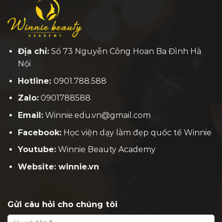
Địa chỉ:
Số 73 Nguyễn Công Hoan Ba Đình Hà
Nội
Hotline:
0901.788.588
Zalo:
0901788588
Email:
Winnie.edu.vn@gmail.com
Facebook:
H
ọc viện dạy làm đẹp quốc tế Winnie
Youtube:
Winnie Beauty Academy
Website: winnie.vn
Gửi câu hỏi cho chúng tôi