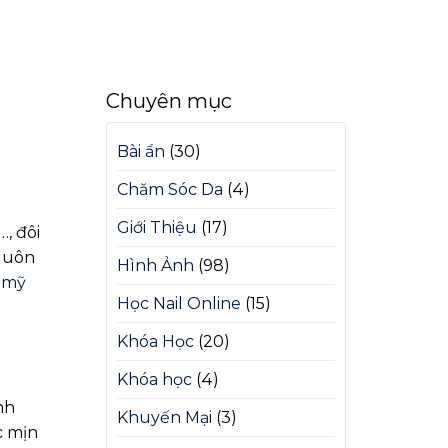
Chuyên mục
Bài ẩn
(30)
Chăm Sóc Da
(4)
Giới Thiệu
(17)
, đôi
 luôn
Hình Ảnh
(98)
 mỹ
Học Nail Online
(15)
Khóa Học
(20)
Khóa học
(4)
nh
Khuyến Mại
(3)
c mịn