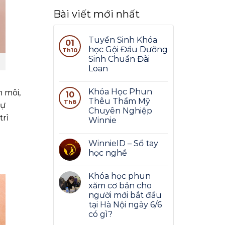
Bài viết mới nhất
Tuyển Sinh Khóa
01
học Gội Đầu Dưỡng
Th10
Sinh Chuẩn Đài
Loan
Khóa Học Phun
 môi,
10
Thêu Thẩm Mỹ
Th8
tự
Chuyên Nghiệp
trì
Winnie
WinnieID – Sổ tay
học nghề
Khóa học phun
xăm cơ bản cho
người mới bắt đầu
tại Hà Nội ngày 6/6
có gì?