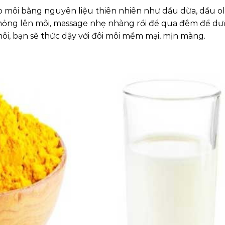
o môi bằng nguyên liệu thiên nhiên như dầu dừa, dầu ol
 mỏng lên môi, massage nhẹ nhàng rồi để qua đêm để d
ôi, bạn sẽ thức dậy với đôi môi mềm mại, mịn màng.