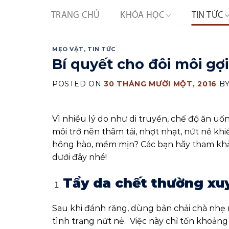
Skip
TRANG CHỦ
KHÓA HỌC
TIN TỨC
to
content
MẸO VẶT
,
TIN TỨC
Bí quyết cho đôi môi gợ
POSTED ON
30 THÁNG MƯỜI MỘT, 2016
B
Vì nhiều lý do như di truyền, chế độ ăn uố
môi trở nên thâm tái, nhợt nhạt, nứt nẻ kh
hồng hào, mềm mịn? Các bạn hãy tham khả
dưới đây nhé!
Tẩy da chết thường xu
Sau khi đánh răng, dùng bản chải chà nhẹ n
tình trạng nứt nẻ. Việc này chỉ tốn khoản