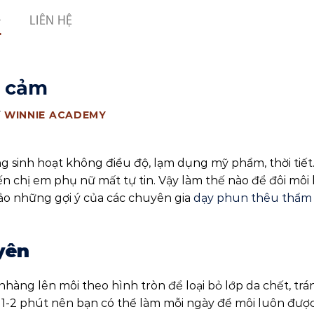
LIÊN HỆ
i cảm
Y
WINNIE ACADEMY
ng sinh hoạt không điều độ, lạm dụng mỹ phẩm, thời tiết…
iến chị em phụ nữ mất tự tin. Vậy làm thế nào để đôi môi
o những gợi ý của các chuyên gia
dạy phun thêu thẩm
yên
hàng lên môi theo hình tròn để loại bỏ lớp da chết, trá
g 1-2 phút nên bạn có thể làm mỗi ngày để môi luôn đượ