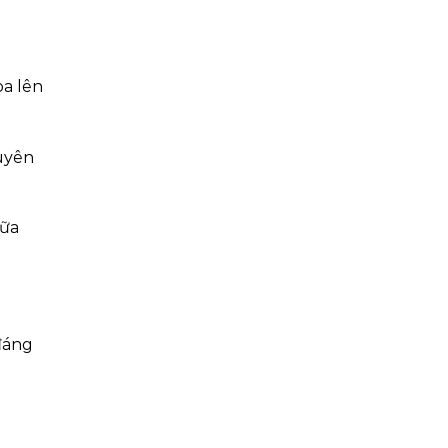
oa lên
uyên
sữa
đáng