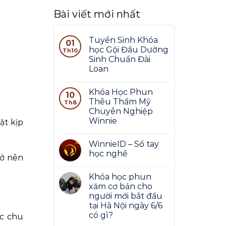
Bài viết mới nhất
Tuyển Sinh Khóa
01
học Gội Đầu Dưỡng
Th10
Sinh Chuẩn Đài
Loan
Khóa Học Phun
10
Thêu Thẩm Mỹ
Th8
Chuyên Nghiệp
Winnie
ặt kịp
WinnieID – Sổ tay
học nghề
rở nên
Khóa học phun
xăm cơ bản cho
người mới bắt đầu
tại Hà Nội ngày 6/6
có gì?
óc chu