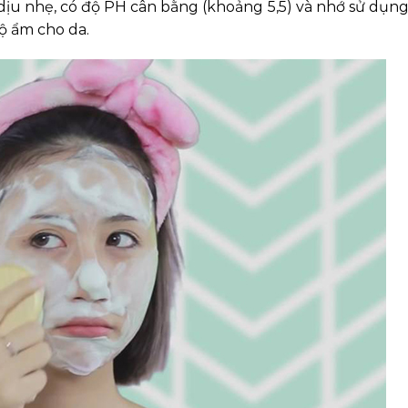
dịu nhẹ, có độ PH cân bằng (khoảng 5,5) và nhớ sử dụn
ộ ẩm cho da.