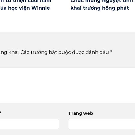
m từ thiện cuối năm
Chúc mừng Nguyệt Anh 
ủa học viện Winnie
khai trương hồng phát
ng khai.
Các trường bắt buộc được đánh dấu
*
*
Trang web