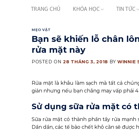
Skip
TRANG CHỦ
KHÓA HỌC
TIN TỨC
to
content
MẸO VẶT
Bạn sẽ khiến lỗ chân lô
rửa mặt này
POSTED ON
28 THÁNG 3, 2018
BY
WINNIE
Rửa mặt là khâu làm sạch mà tất cả chún
giản nhưng nếu bạn chẳng may vấp phải 4 sai
Sử dụng sữa rửa mặt có 
Sữa rửa mặt có thành phần tẩy rửa mạnh s
Dần dần, các tế bào chết khô cằn sẽ được hì