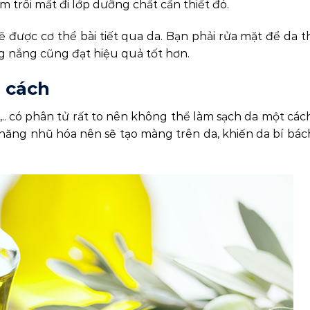
 trôi mất đi lớp dưỡng chất cần thiết đó.
ẽ được cơ thể bài tiết qua da. Bạn phải rửa mặt để da 
g nắng cũng đạt hiệu quả tốt hơn.
i cách
a,.. có phân tử rất to nên không thể làm sạch da một các
ăng nhũ hóa nên sẽ tạo màng trên da, khiến da bí bách