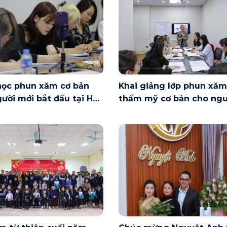
học phun xăm cơ bản
Khai giảng lớp phun xăm
ười mới bắt đầu tại Hà
thẩm mỹ cơ bản cho ngư
ày 6/6 có gì?
mới bắt đầu tại Hà Nội