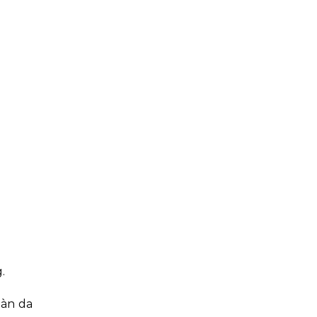
.
làn da