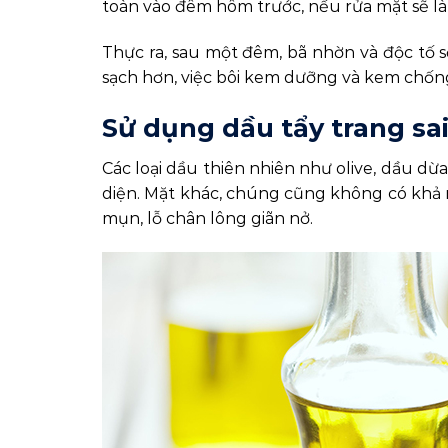
toàn vào đêm hôm trước, nếu rửa mặt sẽ làm
Thực ra, sau một đêm, bã nhờn và độc tố s
sạch hơn, việc bôi kem dưỡng và kem chốn
Sử dụng dầu tẩy trang sa
Các loại dầu thiên nhiên như olive, dầu dừ
diện. Mặt khác, chúng cũng không có khả n
mụn, lỗ chân lông giãn nở.