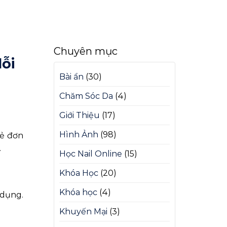
Chuyên mục
ỗi
Bài ẩn
(30)
Chăm Sóc Da
(4)
Giới Thiệu
(17)
Hình Ảnh
(98)
vẻ đơn
.
Học Nail Online
(15)
Khóa Học
(20)
Khóa học
(4)
 dụng.
Khuyến Mại
(3)