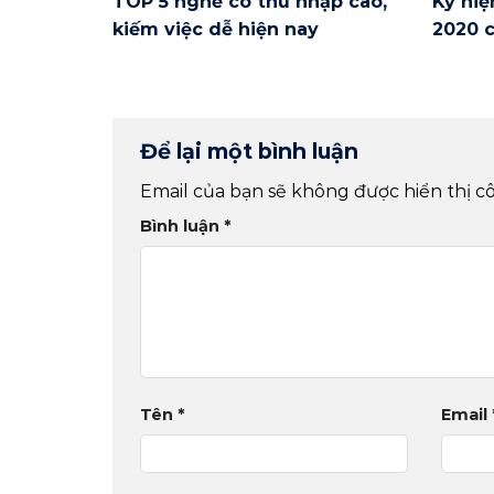
TOP 5 nghề có thu nhập cao,
Kỷ niệ
kiếm việc dễ hiện nay
2020 c
Để lại một bình luận
Email của bạn sẽ không được hiển thị cô
Bình luận
*
Tên
*
Email