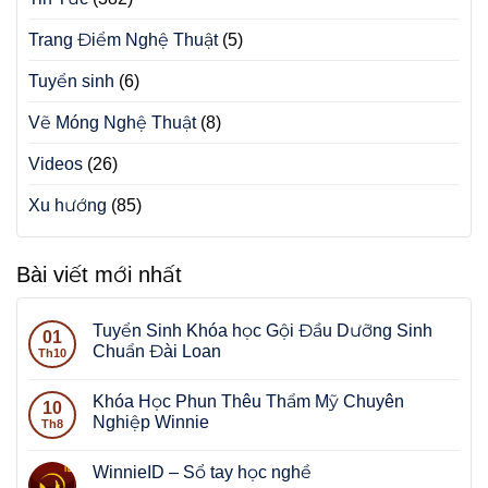
Trang Điểm Nghệ Thuật
(5)
Tuyển sinh
(6)
Vẽ Móng Nghệ Thuật
(8)
Videos
(26)
Xu hướng
(85)
Bài viết mới nhất
Tuyển Sinh Khóa học Gội Đầu Dưỡng Sinh
01
Chuẩn Đài Loan
Th10
Khóa Học Phun Thêu Thẩm Mỹ Chuyên
10
Nghiệp Winnie
Th8
WinnieID – Sổ tay học nghề