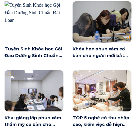
Tuyển Sinh Khóa học Gội
Khóa học phun xăm cơ
Đầu Dưỡng Sinh Chuẩn
bản cho người mới bắt
Đài Loan
đầu tại Hà Nội ngày 6/6
có gì?
Khai giảng lớp phun xăm
TOP 5 nghề có thu nhập
thẩm mỹ cơ bản cho
cao, kiếm việc dễ hiện
người mới bắt đầu tại Hà
nay