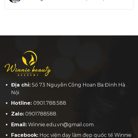
Địa chỉ:
Số 73 Nguyễn Công Hoan Ba Đình Hà
Nội
Hotline:
0901.788.588
Zalo:
0901788588
Email:
Winnie.edu.vn@gmail.com
Facebook:
H
ọc viện dạy làm đẹp quốc tế Winnie