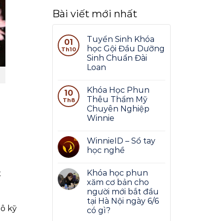
Bài viết mới nhất
Tuyển Sinh Khóa
01
học Gội Đầu Dưỡng
Th10
Sinh Chuẩn Đài
Loan
Khóa Học Phun
10
Thêu Thẩm Mỹ
Th8
Chuyên Nghiệp
Winnie
WinnieID – Sổ tay
học nghề
Khóa học phun
t
xăm cơ bản cho
người mới bắt đầu
tại Hà Nội ngày 6/6
hô kỹ
có gì?