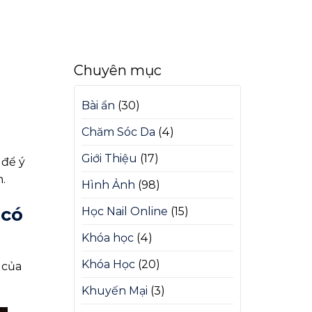
Chuyên mục
Bài ẩn
(30)
Chăm Sóc Da
(4)
Giới Thiệu
(17)
 để ý
.
Hình Ảnh
(98)
 có
Học Nail Online
(15)
Khóa học
(4)
Khóa Học
(20)
 của
Khuyến Mại
(3)