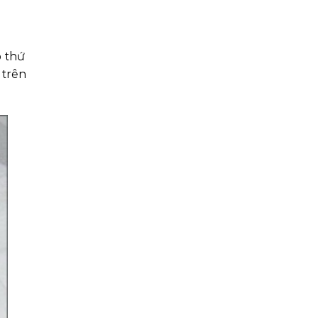
p thứ
 trên