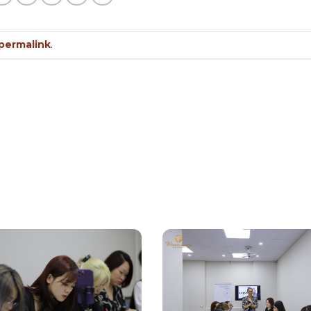
permalink
.