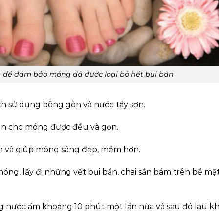
để đảm bảo móng đã được loại bỏ hết bụi bẩn
h sử dụng bông gòn và nước tẩy sơn.
ạn cho móng được đều và gọn.
h và giúp móng sáng đẹp, mềm hơn.
móng, lấy đi những vết bụi bẩn, chai sần bám trên bề mặ
ng nước ấm khoảng 10 phút một lần nữa và sau đó lau k