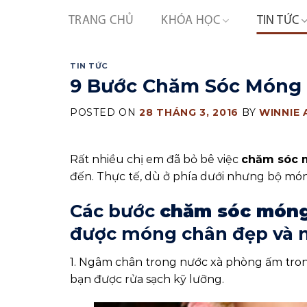
Skip
TRANG CHỦ
KHÓA HỌC
TIN TỨC
to
content
TIN TỨC
9 Bước Chăm Sóc Móng
POSTED ON
28 THÁNG 3, 2016
BY
WINNIE
Rất nhiều chị em đã bỏ bê việc
chăm sóc
đến. Thực tế, dù ở phía dưới nhưng bộ mó
Các bước
chăm sóc món
được móng chân đẹp và 
1. Ngâm chân trong nước xà phòng ấm tron
bạn được rửa sạch kỹ lưỡng.