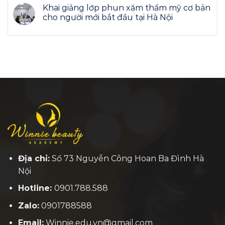
Khai giảng lớp phun xăm thẩm mỹ cơ bản
cho người mới bắt đầu tại Hà Nội
Địa chỉ:
Số 73 Nguyễn Công Hoan Ba Đình Hà
Nội
Hotline:
0901.788.588
Zalo:
0901788588
Email:
Winnie.edu.vn@gmail.com