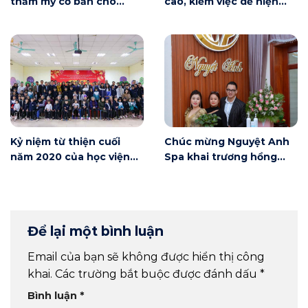
thẩm mỹ cơ bản cho
cao, kiếm việc dễ hiện
người mới bắt đầu tại Hà
nay
Nội
Kỷ niệm từ thiện cuối
Chúc mừng Nguyệt Anh
năm 2020 của học viện
Spa khai trương hồng
Winnie
phát
Để lại một bình luận
Email của bạn sẽ không được hiển thị công
khai.
Các trường bắt buộc được đánh dấu
*
Bình luận
*