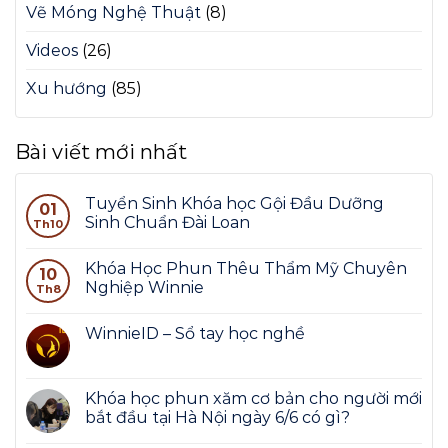
Vẽ Móng Nghệ Thuật
(8)
Videos
(26)
Xu hướng
(85)
Bài viết mới nhất
Tuyển Sinh Khóa học Gội Đầu Dưỡng
01
Sinh Chuẩn Đài Loan
Th10
Khóa Học Phun Thêu Thẩm Mỹ Chuyên
10
Nghiệp Winnie
Th8
WinnieID – Sổ tay học nghề
Khóa học phun xăm cơ bản cho người mới
bắt đầu tại Hà Nội ngày 6/6 có gì?