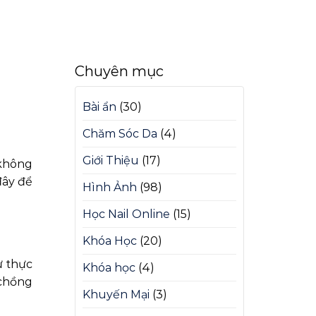
Chuyên mục
Bài ẩn
(30)
Chăm Sóc Da
(4)
Giới Thiệu
(17)
 không
đây để
Hình Ảnh
(98)
Học Nail Online
(15)
Khóa Học
(20)
ự thực
Khóa học
(4)
 chồng
Khuyến Mại
(3)