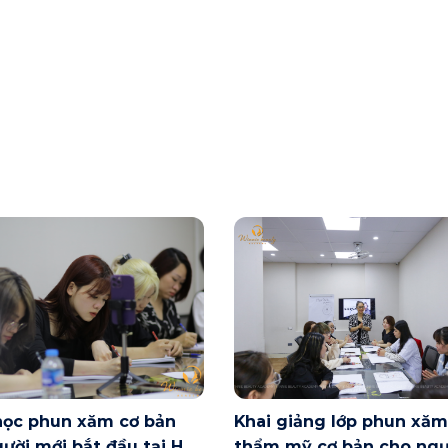
học phun xăm cơ bản
Khai giảng lớp phun xăm
ười mới bắt đầu tại Hà
thẩm mỹ cơ bản cho ngư