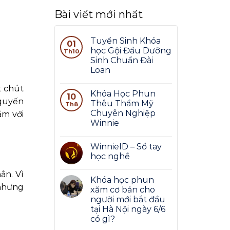
Bài viết mới nhất
Tuyển Sinh Khóa
01
học Gội Đầu Dưỡng
Th10
Sinh Chuẩn Đài
Loan
t chút
Khóa Học Phun
10
 quyến
Thêu Thẩm Mỹ
Th8
Chuyên Nghiệp
ắm với
Winnie
WinnieID – Sổ tay
học nghề
ẳn. Vì
Khóa học phun
 nhưng
xăm cơ bản cho
người mới bắt đầu
tại Hà Nội ngày 6/6
có gì?