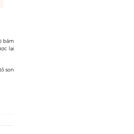
độ bám
ợc lại
tô son