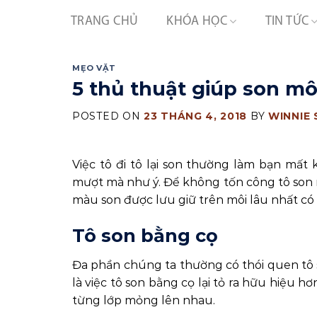
Skip
TRANG CHỦ
KHÓA HỌC
TIN TỨC
to
content
MẸO VẶT
5 thủ thuật giúp son mô
POSTED ON
23 THÁNG 4, 2018
BY
WINNIE
Việc tô đi tô lại son thường làm bạn mất 
mượt mà như ý. Để không tốn công tô son 
màu son được lưu giữ trên môi lâu nhất có 
Tô son bằng cọ
Đa phần chúng ta thường có thói quen tô s
là việc tô son bằng cọ lại tỏ ra hữu hiệu h
từng lớp mỏng lên nhau.