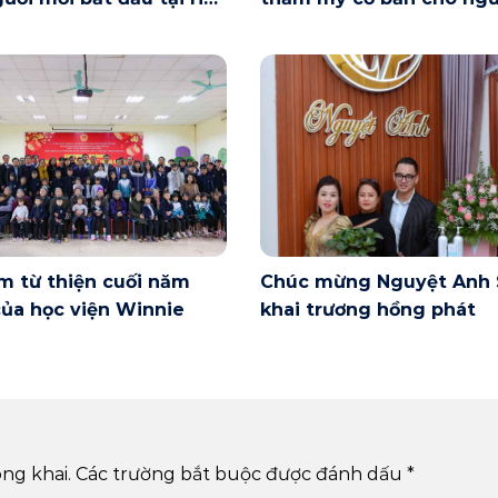
ày 6/6 có gì?
mới bắt đầu tại Hà Nội
m từ thiện cuối năm
Chúc mừng Nguyệt Anh 
ủa học viện Winnie
khai trương hồng phát
ng khai.
Các trường bắt buộc được đánh dấu
*