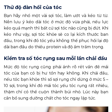
Thử độ đàn hồi của tóc
Bạn hãy nhổ một vài sợi tóc, làm ướt và kéo từ từ.
Nên lưu ý kéo dài tóc ở mức độ vừa phải, nếu lực
kéo quá mạnh thì bất cứ sợi tóc nào cũng bị đứt. Khi
kéo như vậy, sợi tóc khỏe sẽ co lại kích thước ban
đầu, trong khi đó tóc yếu không thể phục hồi lại độ
dài ban đầu do thiếu protein và độ ẩm trầm trọng.
Kiểm tra số tóc rụng sau mỗi lần chải đầu
Mức độ tóc rụng cũng phải ánh rõ rét vấn đề mái
tóc của bạn có bị hư tổn hay không. Khi chải đầu,
nếu tóc bạn khỏe thì số sợi rụng chỉ dừng ở mức 5 –
10 sợi, trong khí đó mái tóc yếu tóc rụng rất nhiều,
thậm chí có thể cuộn thành búi nhỏ. Lúc này bạn
cần bổ sung dưỡng chất cho tóc ngay lập tức.