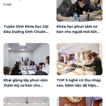
Tuyển Sinh Khóa học Gội
Khóa học phun xăm cơ
Đầu Dưỡng Sinh Chuẩn
bản cho người mới bắt
Đài Loan
đầu tại Hà Nội ngày 6/6
có gì?
Khai giảng lớp phun xăm
TOP 5 nghề có thu nhập
thẩm mỹ cơ bản cho
cao, kiếm việc dễ hiện
người mới bắt đầu tại Hà
nay
Nội