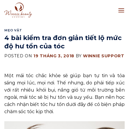
Skip
to
content
MẸO VẶT
4 bài kiểm tra đơn giản tiết lộ mức
độ hư tổn của tóc
POSTED ON
19 THÁNG 3, 2018
BY
WINNIE SUPPORT
Một mái tóc chắc khỏe sẽ giúp bạn tự tin và tỏa
sáng mọi lúc, mọi nơi. Thế nhưng, do phải tiếp xúc
với rất nhiều khói bụi, nắng gió từ môi trường bên
ngoài, mái tóc sẽ bị hư tổn và suy yếu. Bạn nên học
cách nhận biết tóc hư tổn dưới đây để có biện pháp
chăm sóc tóc kịp thời.