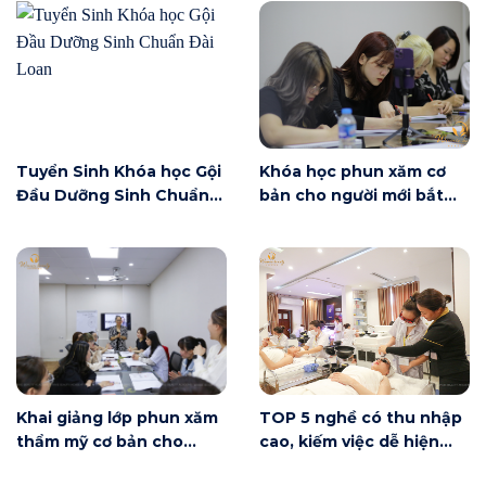
Tuyển Sinh Khóa học Gội
Khóa học phun xăm cơ
Đầu Dưỡng Sinh Chuẩn
bản cho người mới bắt
Đài Loan
đầu tại Hà Nội ngày 6/6
có gì?
Khai giảng lớp phun xăm
TOP 5 nghề có thu nhập
thẩm mỹ cơ bản cho
cao, kiếm việc dễ hiện
người mới bắt đầu tại Hà
nay