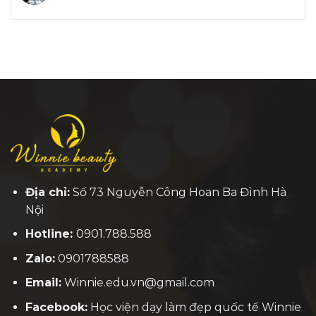
Địa chỉ:
Số 73 Nguyễn Công Hoan Ba Đình Hà
Nội
Hotline:
0901.788.588
Zalo:
0901788588
Email:
Winnie.edu.vn@gmail.com
Facebook:
H
ọc viện dạy làm đẹp quốc tế Winnie