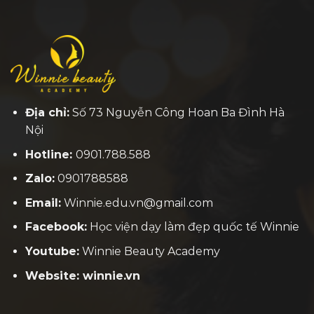
Địa chỉ:
Số 73 Nguyễn Công Hoan Ba Đình Hà
Nội
Hotline:
0901.788.588
Zalo:
0901788588
Email:
Winnie.edu.vn@gmail.com
Facebook:
H
ọc viện dạy làm đẹp quốc tế Winnie
Youtube:
Winnie Beauty Academy
Website: winnie.vn