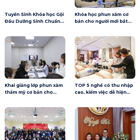
Tuyển Sinh Khóa học Gội
Khóa học phun xăm cơ
Đầu Dưỡng Sinh Chuẩn
bản cho người mới bắt
Đài Loan
đầu tại Hà Nội ngày 6/6
có gì?
Khai giảng lớp phun xăm
TOP 5 nghề có thu nhập
thẩm mỹ cơ bản cho
cao, kiếm việc dễ hiện
người mới bắt đầu tại Hà
nay
Nội