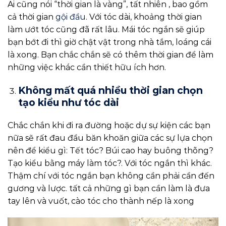
Ai cũng nói “thời gian là vàng”, tất nhiên , bao gồm
cả thời gian
gội đầu
. Với tóc dài, khoảng thời gian
làm ướt tóc cũng đã rất lâu. Mái tóc ngắn sẽ giúp
bạn bớt đi thì giờ chật vật trong nhà tắm, loáng cái
là xong. Bạn chắc chắn sẽ có thêm thời gian để làm
những việc khác cần thiết hữu ích hơn.
Không mất quá nhiều thời gian chọn
tạo kiểu như tóc dài
Chắc chắn khi đi ra đường hoặc dự sự kiện các bạn
nữa sẽ rất đau đầu băn khoăn giữa các sự lựa chọn
nên để kiểu gì: Tết tóc? Búi cao hay buông thõng?
Tạo kiểu bằng máy làm tóc?. Với tóc ngắn thì khác.
Thậm chí với tóc ngắn bạn không cần phải cần đến
gương và lược. tất cả những gì bạn cần làm là đưa
tay lên và vuốt, cào tóc cho thành nếp là xong