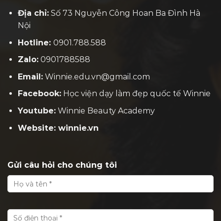
Địa chỉ:
Số 73 Nguyễn Công Hoan Ba Đình Hà
Nội
Hotline:
0901.788.588
Zalo:
0901788588
Email:
Winnie.edu.vn@gmail.com
Facebook:
H
ọc viện dạy làm đẹp quốc tế Winnie
Youtube:
Winnie Beauty Academy
Website: winnie.vn
Gửi câu hỏi cho chúng tôi