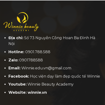
Địa chỉ:
Số 73 Nguyễn Công Hoan Ba Đình Hà
Nội
Hotline:
0901.788.588
Zalo:
0901788588
Email:
Winnie.edu.vn@gmail.com
Facebook:
H
ọc viện dạy làm đẹp quốc tế Winnie
Youtube:
Winnie Beauty Academy
Website: winnie.vn