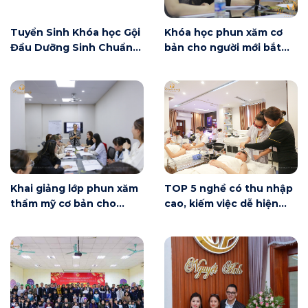
Tuyển Sinh Khóa học Gội
Khóa học phun xăm cơ
Đầu Dưỡng Sinh Chuẩn
bản cho người mới bắt
Đài Loan
đầu tại Hà Nội ngày 6/6
có gì?
Khai giảng lớp phun xăm
TOP 5 nghề có thu nhập
thẩm mỹ cơ bản cho
cao, kiếm việc dễ hiện
người mới bắt đầu tại Hà
nay
Nội