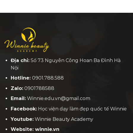
Địa chỉ:
Số 73 Nguyễn Công Hoan Ba Đình Hà
Nội
Hotline:
0901.788.588
Zalo:
0901788588
Email:
Winnie.edu.vn@gmail.com
Facebook:
H
ọc viện dạy làm đẹp quốc tế Winnie
Youtube:
Winnie Beauty Academy
Website: winnie.vn