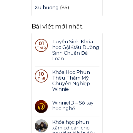
Xu hướng
(85)
Bài viết mới nhất
Tuyển Sinh Khóa
01
học Gội Đầu Dưỡng
Th10
Sinh Chuẩn Đài
Loan
Khóa Học Phun
10
Thêu Thẩm Mỹ
Th8
Chuyên Nghiệp
Winnie
WinnieID – Sổ tay
học nghề
Khóa học phun
xăm cơ bản cho