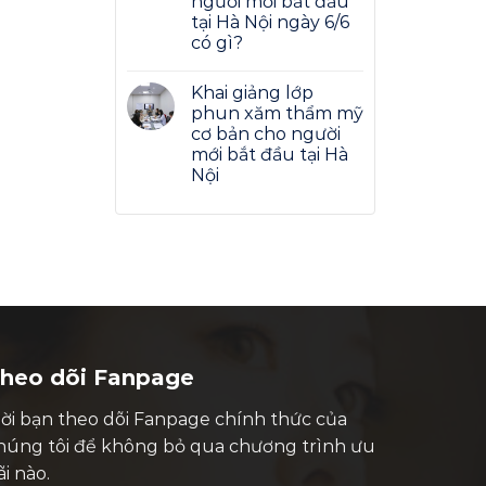
người mới bắt đầu
tại Hà Nội ngày 6/6
có gì?
Khai giảng lớp
phun xăm thẩm mỹ
cơ bản cho người
mới bắt đầu tại Hà
Nội
heo dõi Fanpage
ời bạn theo dõi Fanpage chính thức của
húng tôi để không bỏ qua chương trình ưu
ãi nào.