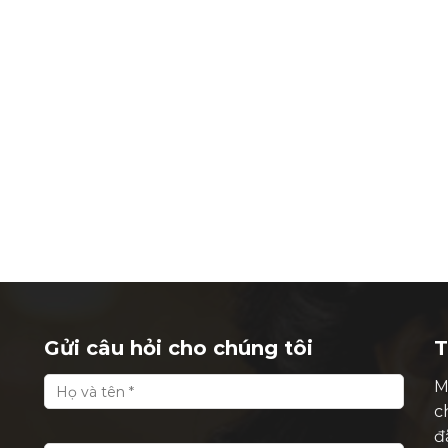
Gửi câu hỏi cho chúng tôi
T
M
c
đ