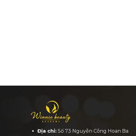
Địa chỉ:
Số 73 Nguyễn Công Hoan Ba