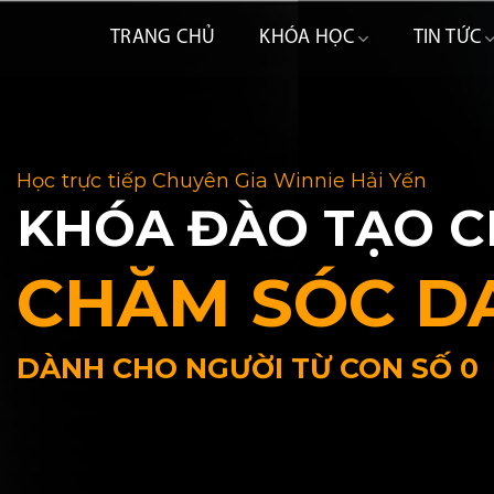
Skip
TRANG CHỦ
KHÓA HỌC
TIN TỨC
to
content
Học trực tiếp Chuyên Gia Winnie Hải Yến
KHÓA ĐÀO TẠO C
CHĂM SÓC D
DÀNH CHO NGƯỜI TỪ CON SỐ 0