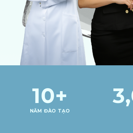
10
+
3
NĂM ĐÀO TẠO