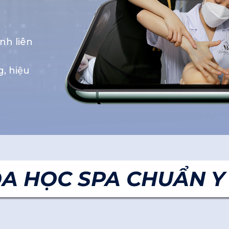
nh liên
, hiệu
A HỌC SPA CHUẨN Y